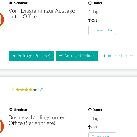
Seminar
Dauer
Vom Diagramm zur Aussage
1 Tag
unter Office
Ort
Düsseldorf
Anfrage (Präsenz)
Anfrage (Online)
mehr erfahren
★
★
★
★
★
★
★
★
★
★
4.3
(2)
Seminar
Dauer
Business Mailings unter
1 Tag
Office (Serienbriefe)
Ort