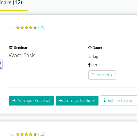
nare (
12
)
★
★
★
★
★
★
★
★
★
★
4.7
(22)
Seminar
Dauer
Word Basis
1 Tag
Ort
Düsseldorf
Anfrage (Präsenz)
Anfrage (Online)
mehr erfahren
★
★
★
★
★
★
★
★
★
★
4.5
(12)