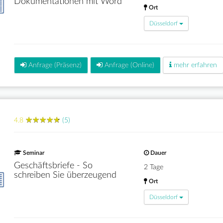
Dokumentationen mit Word
Ort
Düsseldorf
Anfrage (Präsenz)
Anfrage (Online)
mehr erfahren
★
★
★
★
★
★
★
★
★
★
4.8
(5)
Seminar
Dauer
Geschäftsbriefe - So
2 Tage
schreiben Sie überzeugend
Ort
Düsseldorf