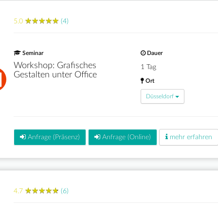
★
★
★
★
★
★
★
★
★
★
5.0
(4)
Seminar
Dauer
Workshop: Grafisches
1 Tag
Gestalten unter Office
Ort
Düsseldorf
Anfrage (Präsenz)
Anfrage (Online)
mehr erfahren
★
★
★
★
★
★
★
★
★
★
4.7
(6)