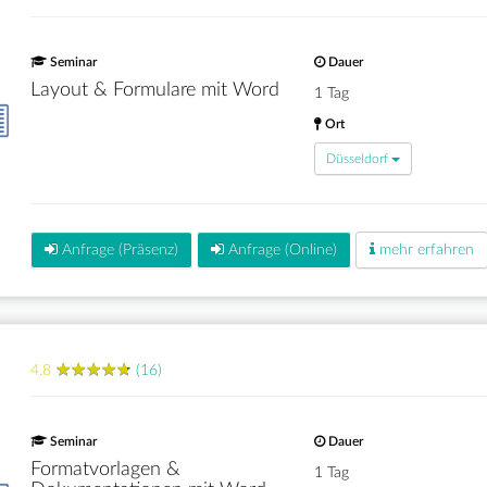
Seminar
Dauer
Layout & Formulare mit Word
1 Tag
Ort
Düsseldorf
Anfrage (Präsenz)
Anfrage (Online)
mehr erfahren
★
★
★
★
★
★
★
★
★
★
4.8
(16)
Seminar
Dauer
Formatvorlagen &
1 Tag