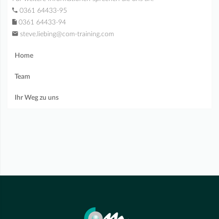
0361 64433-95
0361 64433-94
steve.liebing@com-training.com
Home
Team
Ihr Weg zu uns