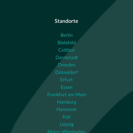
Standorte
Berlin
Bielefeld
Cottbus
Darmstadt
Dresden
Düsseldorf
Erfurt
Essen
Frankfurt am Main
Hamburg
Hannover
Kiel
Leipzig
Mainz-Wiesbaden