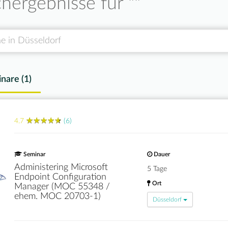
hergebnisse für "
"
nare (
1
)
★
★
★
★
★
★
★
★
★
★
4.7
(6)
Seminar
Dauer
Administering Microsoft
5 Tage
Endpoint Configuration
Ort
Manager (MOC 55348 /
ehem. MOC 20703-1)
Düsseldorf