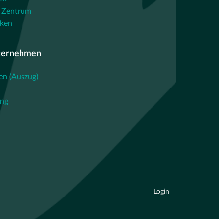
 Zentrum
cken
ternehmen
en (Auszug)
ing
Login