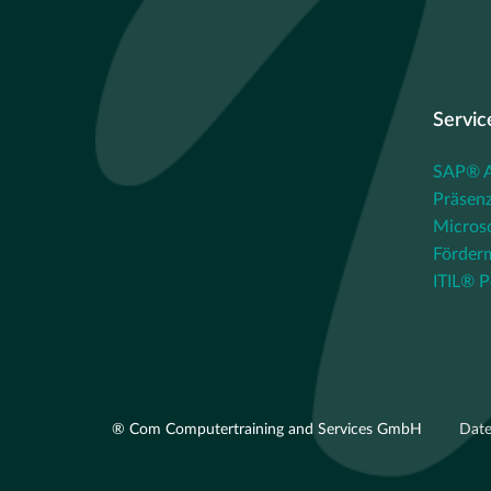
Servic
SAP® Au
Präsenz
Micros
Förder
ITIL® P
® Com Computertraining and Services GmbH
Dat