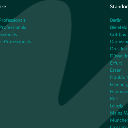
are
Standor
Professionals
Berlin
rofessionals
Bielefeld
essionals
Cottbus
s-Professionals
Darmsta
Dresden
Düsseldo
Erfurt
Essen
Frankfur
Hambur
Hannove
Kiel
Leipzig
Mainz-W
Münche
Osnabrü