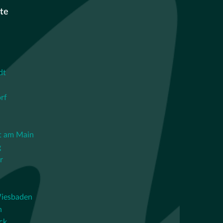
te
dt
rf
t am Main
g
r
iesbaden
n
ck