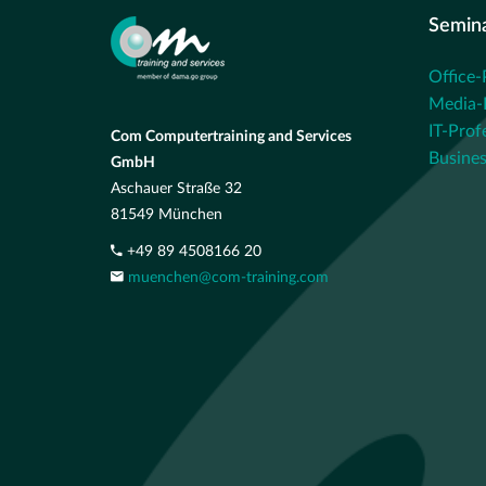
Semin
Office-
Media-P
IT-Prof
Com Computertraining and Services
Busines
GmbH
Aschauer Straße 32
81549 München
+49 89 4508166 20
muenchen@com-training.com