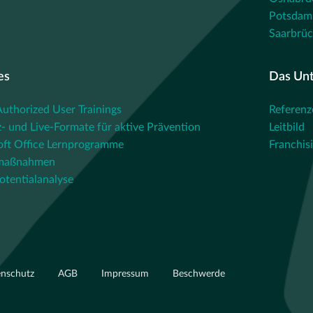
Potsdam
Saarbrü
es
Das Un
thorized User Trainings
Referenz
- und Live-Formate für aktive Prävention
Leitbild
oft Office Lernprogramme
Franchis
maßnahmen
otentialanalyse
enschutz
AGB
Impressum
Beschwerde