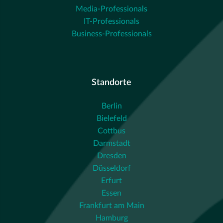
Media-Professionals
IT-Professionals
Business-Professionals
Standorte
Berlin
Bielefeld
Cottbus
Darmstadt
Dresden
Düsseldorf
Erfurt
Essen
Frankfurt am Main
Hamburg