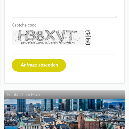
Captcha code
BotDetect CAPTCHA Library for Symfony
Anfrage absenden
Frankfurt am Main