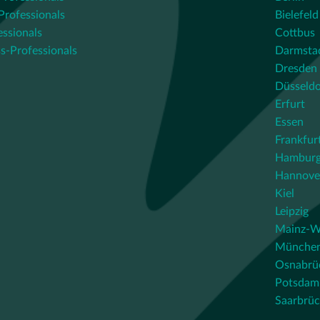
rofessionals
Bielefeld
essionals
Cottbus
s-Professionals
Darmsta
Dresden
Düsseldo
Erfurt
Essen
Frankfur
Hambur
Hannove
Kiel
Leipzig
Mainz-W
Münche
Osnabrü
Potsdam
Saarbrü