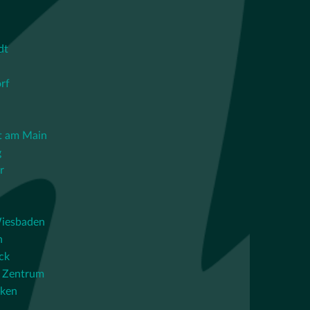
dt
rf
t am Main
g
r
iesbaden
n
ck
 Zentrum
cken