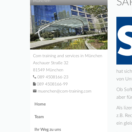
SAP
München
Com training and services in München
Aschauer Straße 32
81549 München
hat sic
089 4508166-23
von Unt
089 4508166-99
Ob Soft
muenchen@com-training.com
aber fü
Home
Als liz
z.B. Re
Team
ein gle
Ihr Weg zu uns