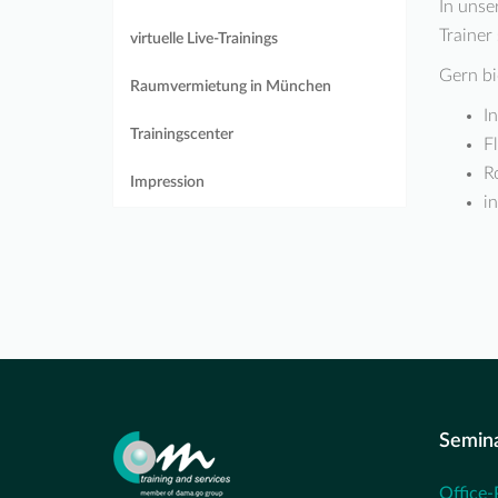
In unse
Trainer
virtuelle Live-Trainings
Gern bi
Raumvermietung in München
I
Trainingscenter
F
R
Impression
i
Semin
Office-