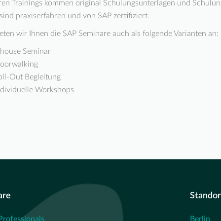
ren Trainings kommen original Schulungsunterlagen und Schulun
 sind praxiserfahren und von SAP zertifiziert.
eten wir Ihnen die SAP Seminare auch als folgende Varianten an:
nhouse Seminar
loorwalking
oll-Out Begleitung
ndividuelle Workshops
are
Standor
Professionals
Berlin