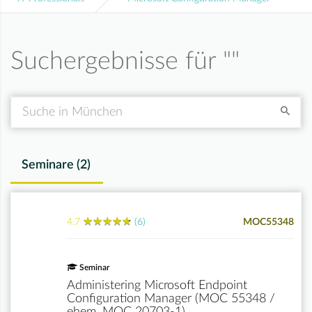
Suchergebnisse für "
"
Suche
Seminare (
2
)
★
★
★
★
★
★
★
★
★
★
4.7
(6)
MOC55348
Seminar
Administering Microsoft Endpoint
Configuration Manager (MOC 55348 /