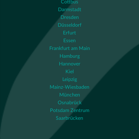
Cottbus
Darmstadt
Dresden
Düsseldorf
Erfurt
Essen
Frankfurt am Main
Hamburg
Hannover
Kiel
Leipzig
Mainz-Wiesbaden
München
Osnabrück
Potsdam Zentrum
Saarbrücken