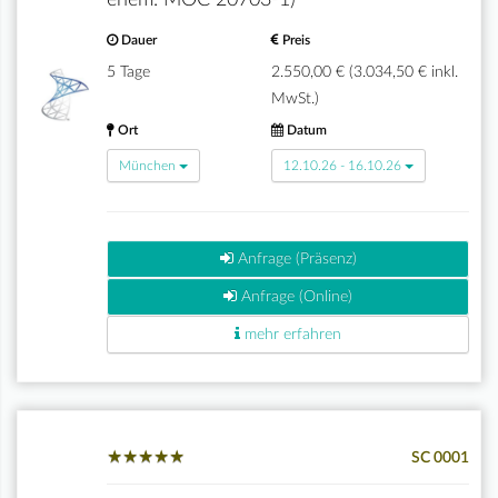
ehem. MOC 20703-1)
Dauer
Preis
5 Tage
2.550,00 € (3.034,50 € inkl.
MwSt.)
Ort
Datum
München
12.10.26 - 16.10.26
Anfrage (Präsenz)
Anfrage (Online)
mehr erfahren
★
★
★
★
★
★
★
★
★
★
SC 0001