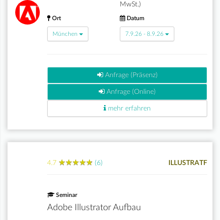
MwSt.)
Ort
Datum
München
7.9.26 - 8.9.26
Anfrage (Präsenz)
Anfrage (Online)
mehr erfahren
★
★
★
★
★
★
★
★
★
★
4.7
(6)
ILLUSTRATF
Seminar
Adobe Illustrator Aufbau