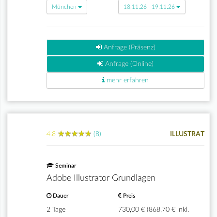
München
18.11.26 - 19.11.26
Anfrage (Präsenz)
Anfrage (Online)
mehr erfahren
★
★
★
★
★
★
★
★
★
★
4.8
(8)
ILLUSTRAT
Seminar
Adobe Illustrator Grundlagen
Dauer
Preis
2 Tage
730,00 € (868,70 € inkl.