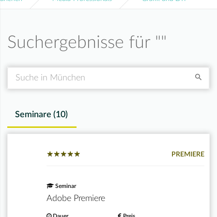
Suchergebnisse für "
"
Suche
Seminare (
10
)
★
★
★
★
★
★
★
★
★
★
PREMIERE
Seminar
Adobe Premiere
Dauer
Preis