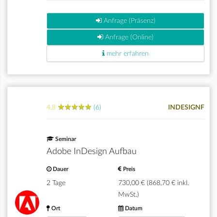
Anfrage (Präsenz)
Anfrage (Online)
mehr erfahren
★
★
★
★
★
★
★
★
★
★
4.8
(6)
INDESIGNF
Seminar
Adobe InDesign Aufbau
Dauer
Preis
2 Tage
730,00 € (868,70 € inkl.
MwSt.)
Ort
Datum