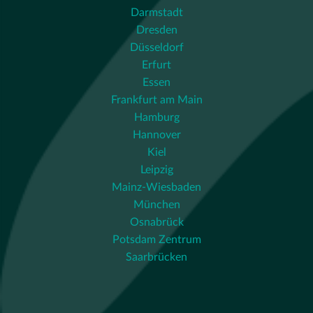
Darmstadt
Dresden
Düsseldorf
Erfurt
Essen
Frankfurt am Main
Hamburg
Hannover
Kiel
Leipzig
Mainz-Wiesbaden
München
Osnabrück
Potsdam Zentrum
Saarbrücken