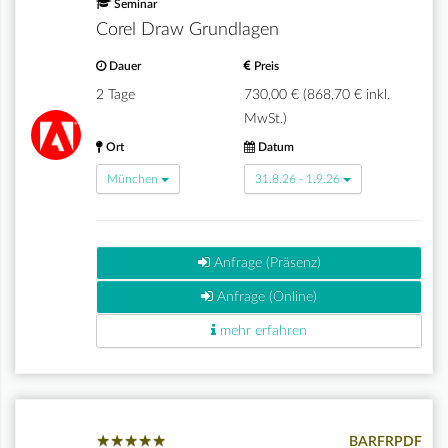
Seminar
Corel Draw Grundlagen
Dauer
Preis
2 Tage
730,00 € (868,70 € inkl.
MwSt.)
Ort
Datum
München
31.8.26 - 1.9.26
Anfrage (Präsenz)
Anfrage (Online)
mehr erfahren
★
★
★
★
★
★
★
★
★
★
BARFRPDF