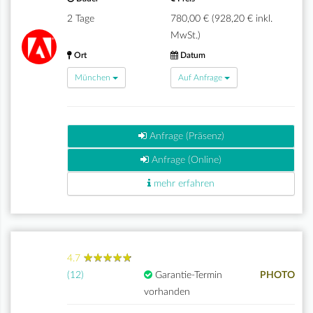
2 Tage
780,00 € (928,20 € inkl.
MwSt.)
Ort
Datum
München
Auf Anfrage
Anfrage (Präsenz)
Anfrage (Online)
mehr erfahren
★
★
★
★
★
★
★
★
★
★
4.7
(12)
Garantie-Termin
PHOTO
vorhanden