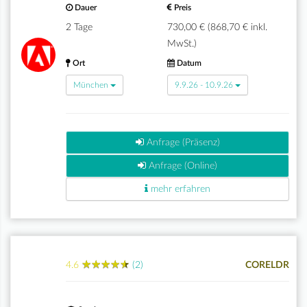
Dauer
Preis
2 Tage
730,00 € (868,70 € inkl.
MwSt.)
Ort
Datum
München
9.9.26 - 10.9.26
Anfrage (Präsenz)
Anfrage (Online)
mehr erfahren
★
★
★
★
★
★
★
★
★
★
4.6
(2)
CORELDR