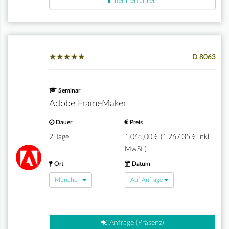
mehr erfahren
★
★
★
★
★
★
★
★
★
★
D 8063
Seminar
Adobe FrameMaker
Dauer
Preis
2 Tage
1.065,00 € (1.267,35 € inkl.
MwSt.)
Ort
Datum
München
Auf Anfrage
Anfrage (Präsenz)