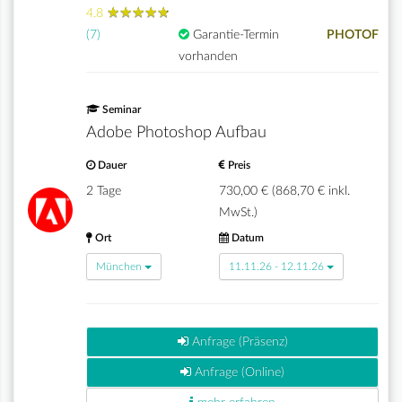
★
★
★
★
★
★
★
★
★
★
4.8
(7)
Garantie-Termin
PHOTOF
vorhanden
Seminar
Adobe Photoshop Aufbau
Dauer
Preis
2 Tage
730,00 € (868,70 € inkl.
MwSt.)
Ort
Datum
München
11.11.26 - 12.11.26
Anfrage (Präsenz)
Anfrage (Online)