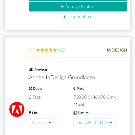
Anfrage (Online)
mehr erfahren
★
★
★
★
★
★
★
★
★
★
4.7
(12)
INDESIGN
Seminar
Adobe InDesign Grundlagen
Dauer
Preis
2 Tage
730,00 € (868,70 € inkl.
MwSt.)
Ort
Datum
München
16.11.26 - 17.11.26