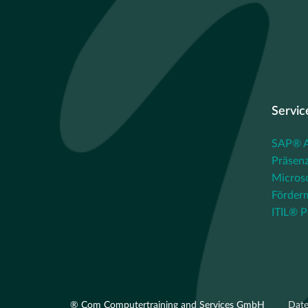
Servic
SAP® Au
Präsenz
Micros
Förder
ITIL® P
® Com Computertraining and Services GmbH
Dat