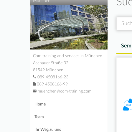
Suc
München
Suche
Semi
Com training and services in München
Aschauer Straße 32
81549 München
089 4508166-23
089 4508166-99
muenchen@com-training.com
Home
Team
Ihr Weg zu uns