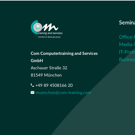
Semin
Office-
Media-P
IT-Prof
Com Computertraining and Services
Busines
GmbH
Aschauer Straße 32
81549 München
+49 89 4508166 20
muenchen@com-training.com