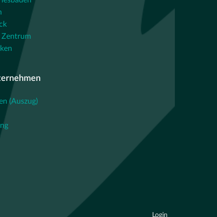
iesbaden
n
ck
 Zentrum
cken
ternehmen
en (Auszug)
ing
Login