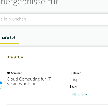
hergebnisse für "
"
nare (
5
)
★
★
★
★
★
★
★
★
★
★
Seminar
Dauer
Cloud Computing für IT-
1 Tag
Verantwortliche
Ort
München