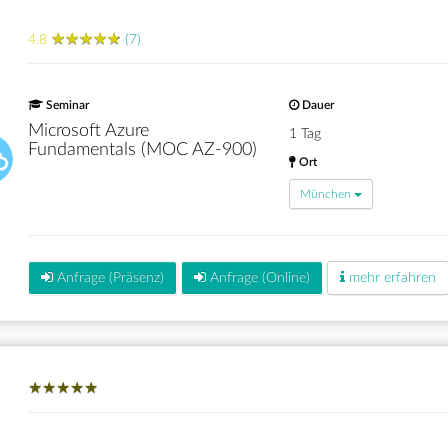
★
★
★
★
★
★
★
★
★
★
4.8
(7)
Seminar
Dauer
Microsoft Azure
1 Tag
Fundamentals (MOC AZ-900)
Ort
München
Anfrage (Präsenz)
Anfrage (Online)
mehr erfahren
★
★
★
★
★
★
★
★
★
★