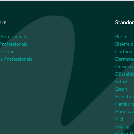
are
Standor
Professionals
Berlin
rofessionals
Bielefeld
essionals
Cottbus
s-Professionals
Darmsta
Dresden
Düsseldo
Erfurt
Essen
Frankfur
Hambur
Hannove
Kiel
Leipzig