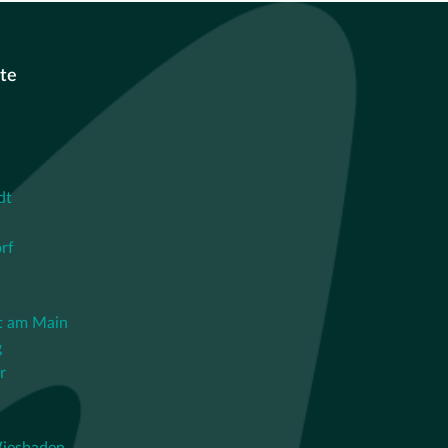
te
dt
rf
t am Main
g
r