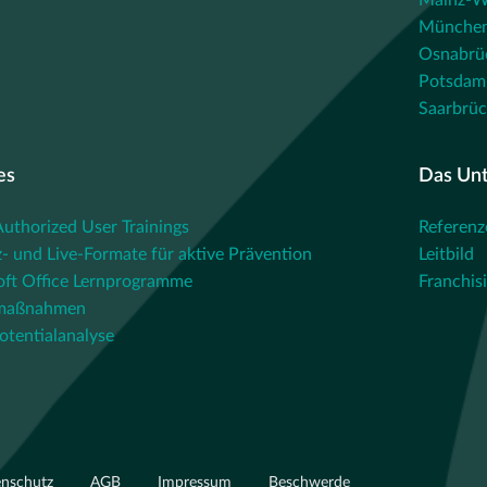
Mainz-W
Münche
Osnabrü
Potsdam
Saarbrü
es
Das Un
thorized User Trainings
Referenz
- und Live-Formate für aktive Prävention
Leitbild
oft Office Lernprogramme
Franchis
maßnahmen
otentialanalyse
enschutz
AGB
Impressum
Beschwerde