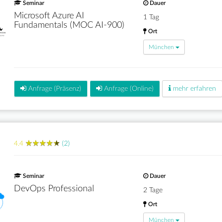
Seminar
Dauer
Microsoft Azure AI
1 Tag
Fundamentals (MOC AI-900)
Ort
München
Anfrage (Präsenz)
Anfrage (Online)
mehr erfahren
★
★
★
★
★
★
★
★
★
★
4.4
(2)
Seminar
Dauer
DevOps Professional
2 Tage
Ort
München