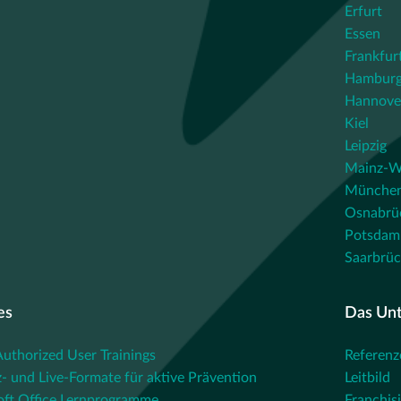
Erfurt
Essen
Frankfur
Hambur
Hannove
Kiel
Leipzig
Mainz-W
Münche
Osnabrü
Potsdam
Saarbrü
es
Das Un
thorized User Trainings
Referenz
- und Live-Formate für aktive Prävention
Leitbild
oft Office Lernprogramme
Franchis