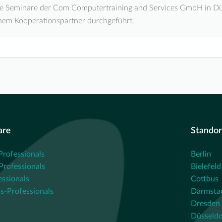
e Seminare der Com Computertraining and Services GmbH in Dü
nem Kooperationspartner durchgeführt.
are
Standor
Professionals
Berlin
rofessionals
Bielefeld
essionals
Cottbus
s-Professionals
Darmsta
Dresden
Düsseldo