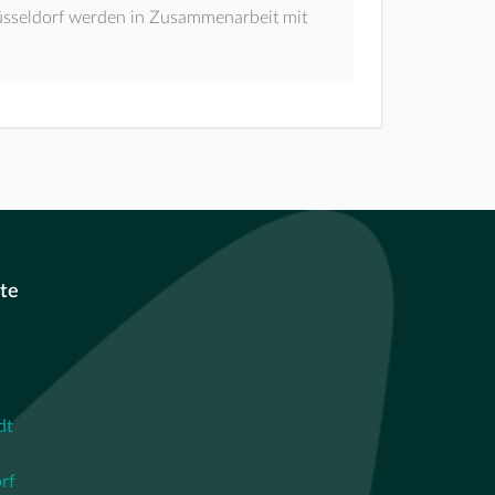
sseldorf werden in Zusammenarbeit mit
te
dt
rf