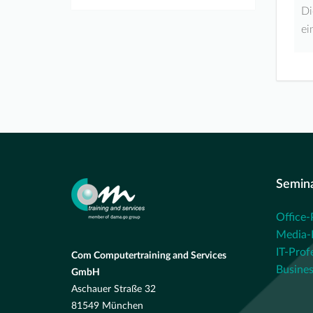
Di
ei
Semin
Office-
Media-P
IT-Prof
Com Computertraining and Services
Busines
GmbH
Aschauer Straße 32
81549 München