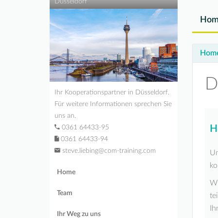
Düsseldorf
Hom
Hom
D
Ihr Kooperationspartner in Düsseldorf.
Für weitere Informationen sprechen Sie
uns an.
H
0361 64433-95
0361 64433-94
steve.liebing@com-training.com
Un
ko
Home
Wi
Team
te
Ih
Ihr Weg zu uns