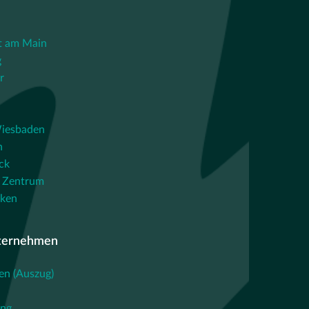
t am Main
g
r
iesbaden
n
ck
 Zentrum
cken
ternehmen
en (Auszug)
ing