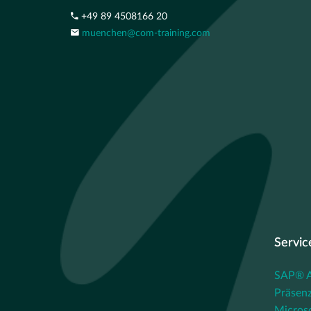
+49 89 4508166 20
muenchen@com-training.com
Servic
SAP® Au
Präsenz
Micros