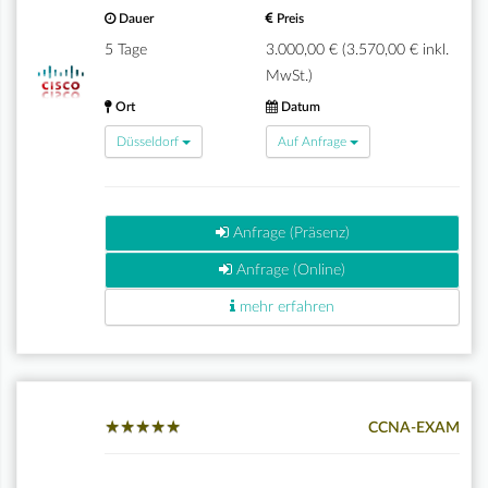
Dauer
Preis
5 Tage
3.000,00 € (3.570,00 € inkl.
MwSt.)
Ort
Datum
Düsseldorf
Auf Anfrage
Anfrage (Präsenz)
Anfrage (Online)
mehr erfahren
★
★
★
★
★
★
★
★
★
★
CCNA-EXAM