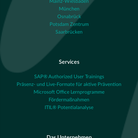
Mainz-Wiesbaden
München
Osnabrück
Potsdam Zentrum
Saarbrücken
Services
SAP® Authorized User Trainings
Präsenz- und Live-Formate für aktive Prävention
Microsoft Office Lernprogramme
Fördermaßnahmen
ITIL® Potentialanalyse
Das Unternehmen