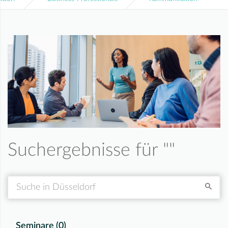
Suchergebnisse für "
"
Suche
Seminare (
0
)