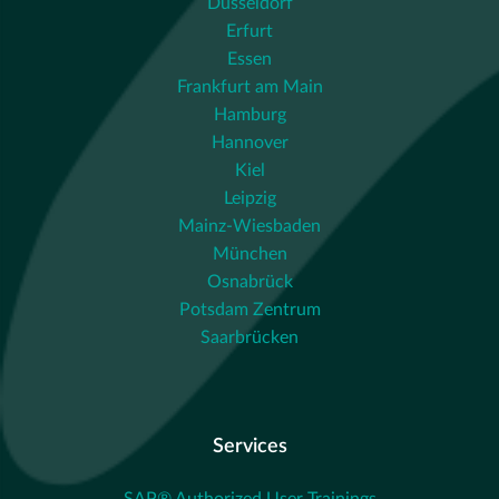
Düsseldorf
Erfurt
Essen
Frankfurt am Main
Hamburg
Hannover
Kiel
Leipzig
Mainz-Wiesbaden
München
Osnabrück
Potsdam Zentrum
Saarbrücken
Services