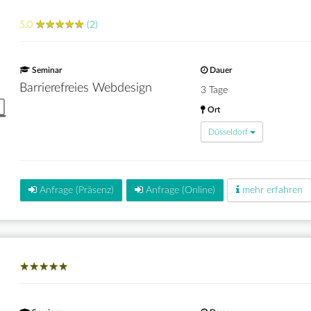
★
★
★
★
★
★
★
★
★
★
5.0
(2)
Seminar
Dauer
Barrierefreies Webdesign
3 Tage
Ort
Düsseldorf
Anfrage (Präsenz)
Anfrage (Online)
mehr erfahren
★
★
★
★
★
★
★
★
★
★