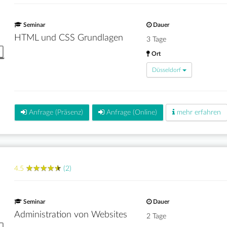
Seminar
Dauer
HTML und CSS Grundlagen
3 Tage
Ort
Düsseldorf
Anfrage (Präsenz)
Anfrage (Online)
mehr erfahren
★
★
★
★
★
★
★
★
★
★
4.5
(2)
Seminar
Dauer
Administration von Websites
2 Tage