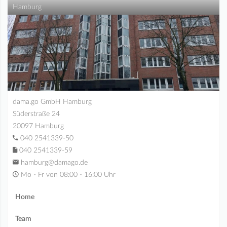
Hamburg
dama.go GmbH Hamburg
Süderstraße 24
20097 Hamburg
040 2541339-50
040 2541339-59
hamburg@damago.de
Mo - Fr von 08:00 - 16:00 Uhr
Home
Team