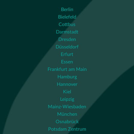
Berlin
Bielefeld
Cottbus
Darmstadt
Dresden
Düsseldorf
Erfurt
Essen
Frankfurt am Main
Hamburg
Hannover
Kiel
Leipzig
Mainz-Wiesbaden
München
Osnabrück
Potsdam Zentrum