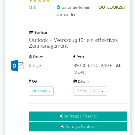
★
★
★
★
★
★
★
★
★
★
(18)
Garantie-Termin
OUTLOOKZEIT
vorhanden
Seminar
Outlook – Werkzeug für ein effektives
Zeitmanagement
Dauer
Preis
2 Tage
890,00 € (1.059,10 € inkl.
MwSt.)
Ort
Datum
Hamburg
2.9.26 - 3.9.26
Anfrage (Präsenz)
Anfrage (Online)