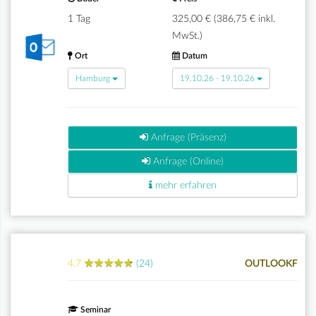
1 Tag
325,00 € (386,75 € inkl.
MwSt.)
Ort
Datum
Hamburg
19.10.26 - 19.10.26
Anfrage (Präsenz)
Anfrage (Online)
mehr erfahren
★
★
★
★
★
★
★
★
★
★
4.7
(24)
OUTLOOKF
Seminar