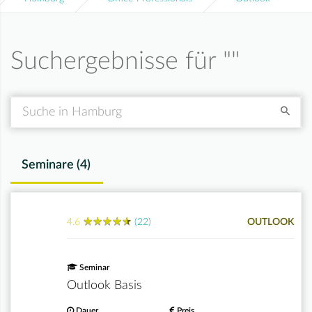
Suchergebnisse für "
"
Suche
Seminare (
4
)
★
★
★
★
★
★
★
★
★
★
4.6
(22)
OUTLOOK
Seminar
Outlook Basis
Dauer
Preis