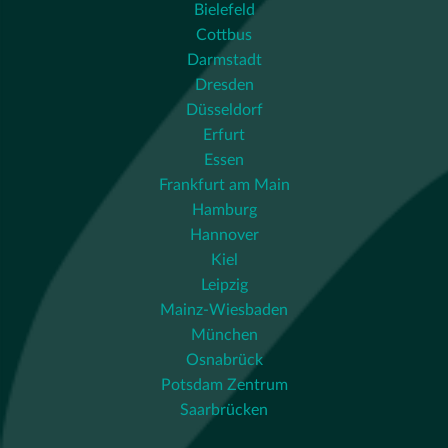
Bielefeld
Cottbus
Darmstadt
Dresden
Düsseldorf
Erfurt
Essen
Frankfurt am Main
Hamburg
Hannover
Kiel
Leipzig
Mainz-Wiesbaden
München
Osnabrück
Potsdam Zentrum
Saarbrücken