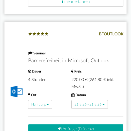
mehr erfahren
★
★
★
★
★
★
★
★
★
★
BFOUTLOOK
Seminar
Barrierefreiheit in Microsoft Outlook
Dauer
Preis
4 Stunden
220,00 € (261,80 € inkl.
MwSt.)
Ort
Datum
Hamburg
21.8.26 - 21.8.26
Anfrage (Präsenz)