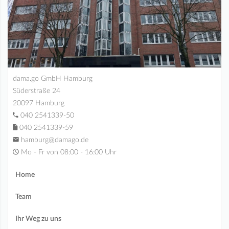
dama.go GmbH Hamburg
Süderstraße 24
20097 Hamburg
040 2541339-50
040 2541339-59
hamburg@damago.de
Mo - Fr von 08:00 - 16:00 Uhr
Home
Team
Ihr Weg zu uns