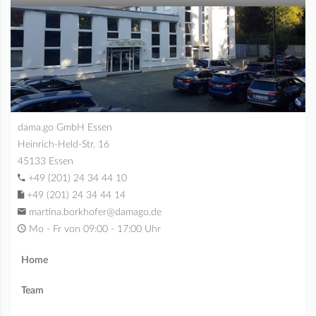
dama.go GmbH Essen
Heinrich-Held-Str. 16
45133 Essen
+49 (201) 24 34 44 10
+49 (201) 24 34 44 14
martina.borkhofer@damago.de
Mo - Fr von 09:00 - 17:00 Uhr
Home
Team