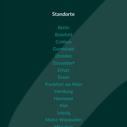
Standorte
Berlin
Bielefeld
Cottbus
Darmstadt
Dresden
Düsseldorf
Erfurt
Essen
Frankfurt am Main
Hamburg
Hannover
Kiel
Leipzig
Mainz-Wiesbaden