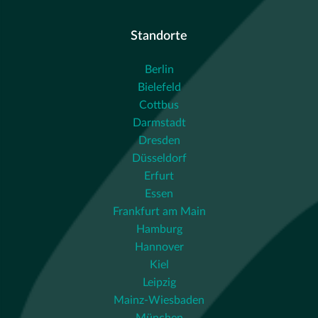
Standorte
Berlin
Bielefeld
Cottbus
Darmstadt
Dresden
Düsseldorf
Erfurt
Essen
Frankfurt am Main
Hamburg
Hannover
Kiel
Leipzig
Mainz-Wiesbaden