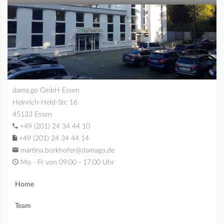
dama.go GmbH Essen
Heinrich-Held-Str. 16
45133 Essen
+49 (201) 24 34 44 10
+49 (201) 24 34 44 14
martina.borkhofer@damago.de
Mo - Fr von 09:00 - 17:00 Uhr
Home
Team