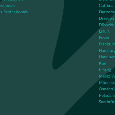
essionals
Cottbus
s-Professionals
Darmsta
Dresden
Düsseldo
Erfurt
Essen
Frankfur
Hambur
Hannove
Kiel
Leipzig
Mainz-W
Münche
Osnabrü
Potsdam
Saarbrü