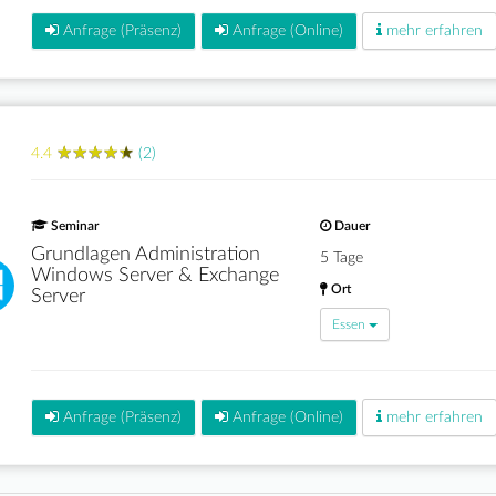
Anfrage (Präsenz)
Anfrage (Online)
mehr erfahren
★
★
★
★
★
★
★
★
★
★
4.4
(2)
Seminar
Dauer
Grundlagen Administration
5 Tage
Windows Server & Exchange
Ort
Server
Essen
Anfrage (Präsenz)
Anfrage (Online)
mehr erfahren