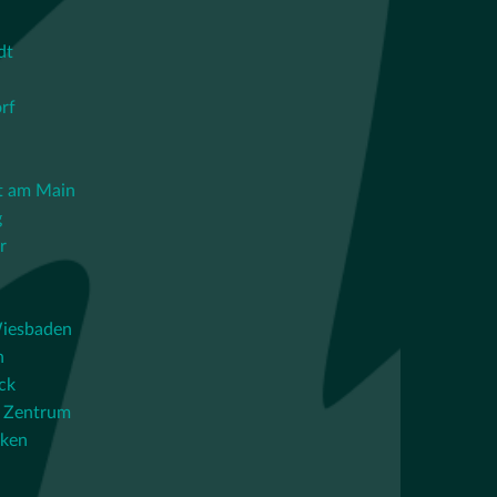
dt
rf
t am Main
g
r
iesbaden
n
ck
 Zentrum
cken