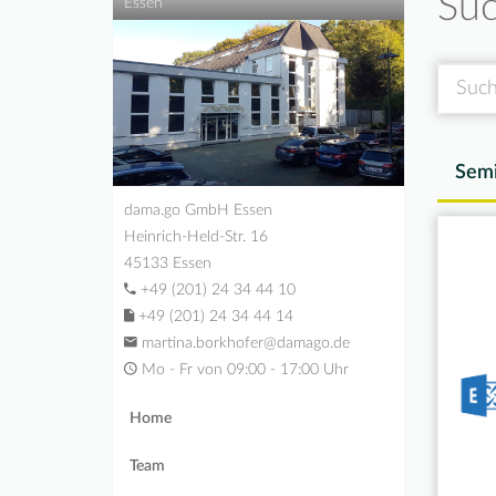
Suc
Essen
Suche
Semi
dama.go GmbH Essen
Heinrich-Held-Str. 16
45133 Essen
+49 (201) 24 34 44 10
+49 (201) 24 34 44 14
martina.borkhofer@damago.de
Mo - Fr von 09:00 - 17:00 Uhr
Home
Team