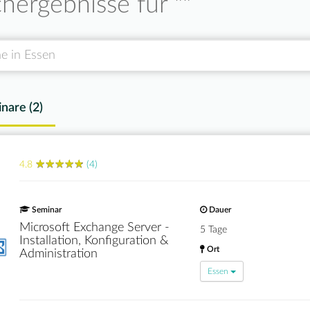
hergebnisse für "
"
nare (
2
)
★
★
★
★
★
★
★
★
★
★
4.8
(4)
Seminar
Dauer
Microsoft Exchange Server -
5 Tage
Installation, Konfiguration &
Ort
Administration
Essen