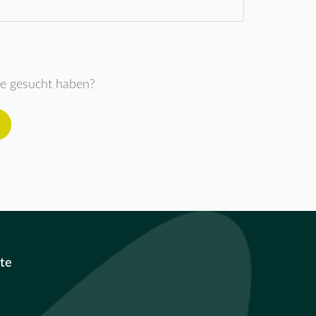
ie gesucht haben?
te