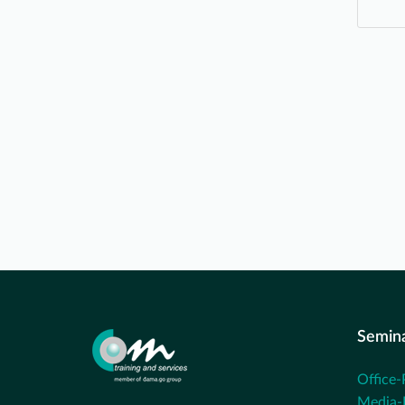
Semin
Office-
Media-P