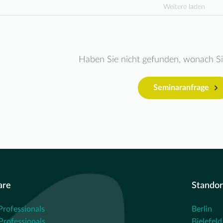
Weitere laden
Haben Sie nicht gefunden, wonach S
Seminaranfrage
are
Standor
Professionals
Berlin
rofessionals
Bielefeld