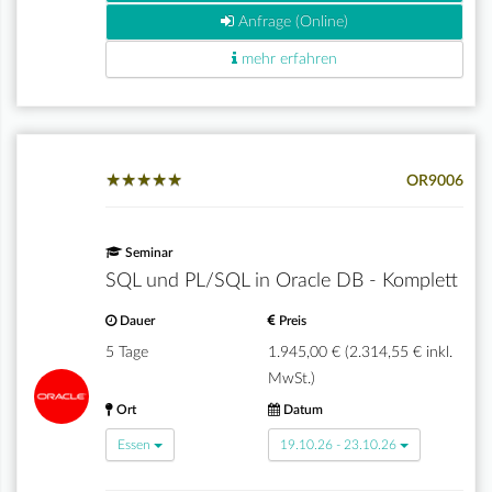
Anfrage (Online)
mehr erfahren
★
★
★
★
★
★
★
★
★
★
OR9006
Seminar
SQL und PL/SQL in Oracle DB - Komplett
Dauer
Preis
5 Tage
1.945,00 € (2.314,55 € inkl.
MwSt.)
Ort
Datum
Essen
19.10.26 - 23.10.26