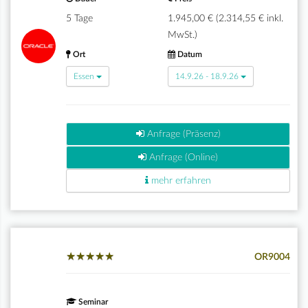
5 Tage
1.945,00 € (2.314,55 € inkl.
MwSt.)
Ort
Datum
Essen
14.9.26 - 18.9.26
Anfrage (Präsenz)
Anfrage (Online)
mehr erfahren
★
★
★
★
★
★
★
★
★
★
OR9004
Seminar