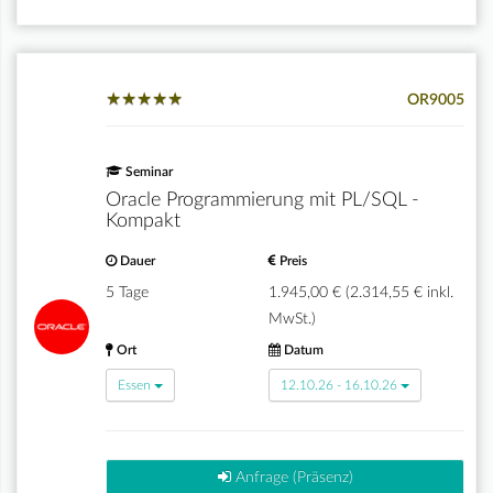
★
★
★
★
★
★
★
★
★
★
OR9005
Seminar
Oracle Programmierung mit PL/SQL -
Kompakt
Dauer
Preis
5 Tage
1.945,00 € (2.314,55 € inkl.
MwSt.)
Ort
Datum
Essen
12.10.26 - 16.10.26
Anfrage (Präsenz)