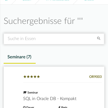
Suchergebnisse für "
"
Suche
Seminare (
7
)
★
★
★
★
★
★
★
★
★
★
OR9003
Seminar
SQL in Oracle DB - Kompakt
Dauer
Preis