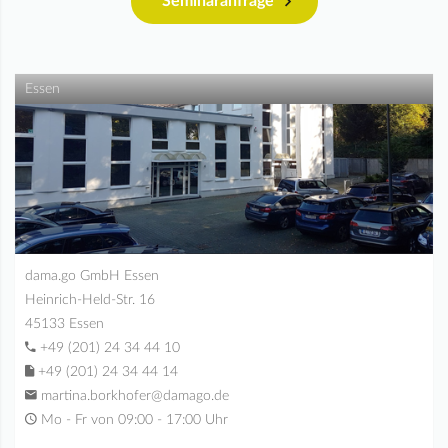
Seminaranfrage
Essen
dama.go GmbH Essen
Heinrich-Held-Str. 16
45133 Essen
+49 (201) 24 34 44 10
+49 (201) 24 34 44 14
martina.borkhofer@damago.de
Mo - Fr von 09:00 - 17:00 Uhr