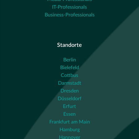
IT-Professionals
Business-Professionals
Standorte
Berlin
Bielefeld
Cottbus
Darmstadt
Dresden
Düsseldorf
Erfurt
Essen
Frankfurt am Main
Hamburg
Hannover