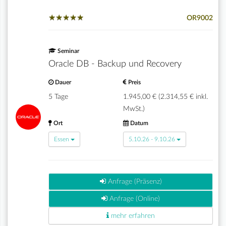
★
★
★
★
★
★
★
★
★
★
OR9002
Seminar
Oracle DB - Backup und Recovery
Dauer
Preis
5 Tage
1.945,00 € (2.314,55 € inkl.
MwSt.)
Ort
Datum
Essen
5.10.26 - 9.10.26
Anfrage (Präsenz)
Anfrage (Online)
mehr erfahren