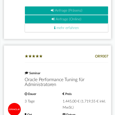
Anfrage (Präsenz)
Anfrage (Online)
mehr erfahren
★
★
★
★
★
★
★
★
★
★
OR9007
Seminar
Oracle Performance Tuning für
Administratoren
Dauer
Preis
3 Tage
1.445,00 € (1.719,55 € inkl.
MwSt.)
Ort
Datum