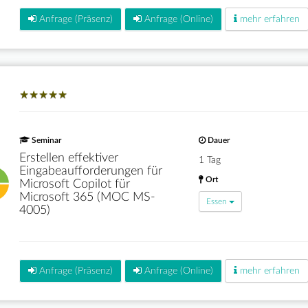
Anfrage (Präsenz)
Anfrage (Online)
mehr erfahren
★
★
★
★
★
★
★
★
★
★
Seminar
Dauer
Erstellen effektiver
1 Tag
Eingabeaufforderungen für
Ort
Microsoft Copilot für
Microsoft 365 (MOC MS-
Essen
4005)
Anfrage (Präsenz)
Anfrage (Online)
mehr erfahren