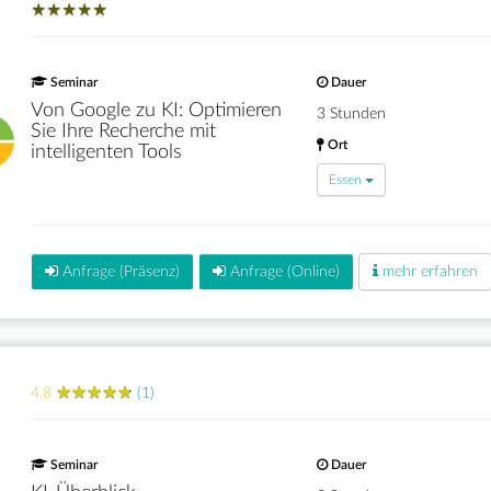
★
★
★
★
★
★
★
★
★
★
Seminar
Dauer
Von Google zu KI: Optimieren
3 Stunden
Sie Ihre Recherche mit
Ort
intelligenten Tools
Essen
Anfrage (Präsenz)
Anfrage (Online)
mehr erfahren
★
★
★
★
★
★
★
★
★
★
4.8
(1)
Seminar
Dauer