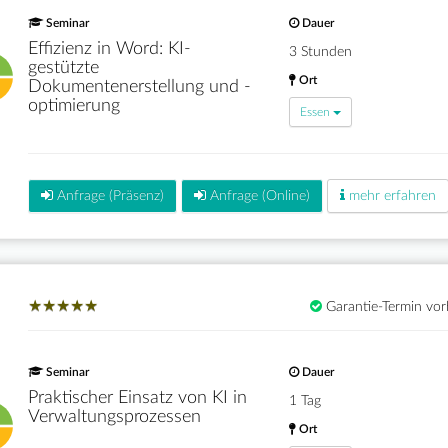
Seminar
Dauer
Effizienz in Word: KI-
3 Stunden
gestützte
Ort
Dokumentenerstellung und -
optimierung
Essen
Anfrage (Präsenz)
Anfrage (Online)
mehr erfahren
★
★
★
★
★
★
★
★
★
★
Garantie-Termin vo
Seminar
Dauer
Praktischer Einsatz von KI in
1 Tag
Verwaltungsprozessen
Ort