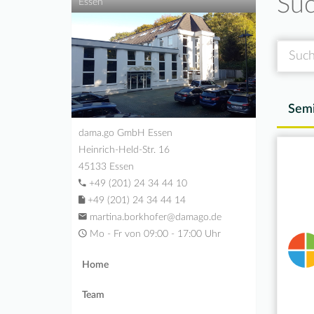
Suc
Essen
Suche
Semi
dama.go GmbH Essen
Heinrich-Held-Str. 16
45133 Essen
+49 (201) 24 34 44 10
+49 (201) 24 34 44 14
martina.borkhofer@damago.de
Mo - Fr von 09:00 - 17:00 Uhr
Home
Team