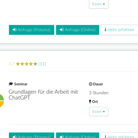
Essen
Anfrage (Präsenz)
Anfrage (Online)
mehr erfahren
★
★
★
★
★
★
★
★
★
★
4.7
(11)
Seminar
Dauer
Grundlagen für die Arbeit mit
3 Stunden
ChatGPT
Ort
Essen
Anfrage (Präsenz)
Anfrage (Online)
mehr erfahren