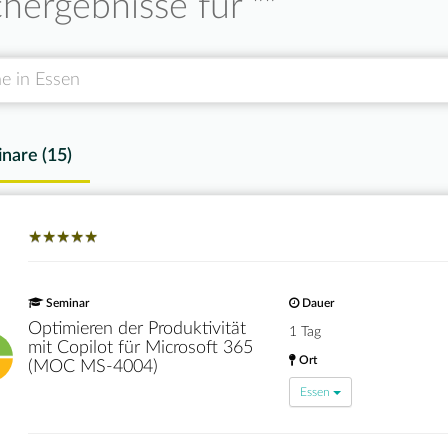
hergebnisse für "
"
nare (
15
)
★
★
★
★
★
★
★
★
★
★
Seminar
Dauer
Optimieren der Produktivität
1 Tag
mit Copilot für Microsoft 365
Ort
(MOC MS-4004)
Essen