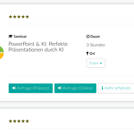
★
★
★
★
★
★
★
★
★
★
Seminar
Dauer
PowerPoint & KI: Perfekte
3 Stunden
Präsentationen durch KI
Ort
Essen
Anfrage (Präsenz)
Anfrage (Online)
mehr erfahren
★
★
★
★
★
★
★
★
★
★