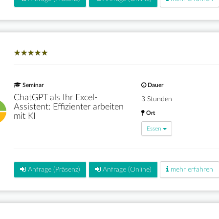
★
★
★
★
★
★
★
★
★
★
Seminar
Dauer
ChatGPT als Ihr Excel-
3 Stunden
Assistent: Effizienter arbeiten
Ort
mit KI
Essen
Anfrage (Präsenz)
Anfrage (Online)
mehr erfahren