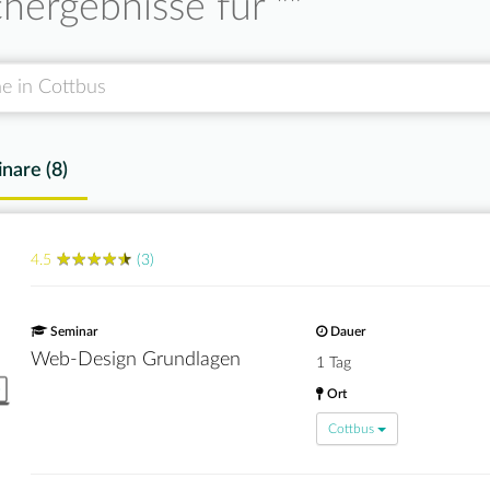
hergebnisse für "
"
nare (
8
)
★
★
★
★
★
★
★
★
★
★
4.5
(3)
Seminar
Dauer
Web-Design Grundlagen
1 Tag
Ort
Cottbus