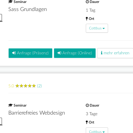
Seminar
Dauer
Sass Grundlagen
1 Tag
Ort
Cottbus
Anfrage (Präsenz)
Anfrage (Online)
mehr erfahren
★
★
★
★
★
★
★
★
★
★
5.0
(2)
Seminar
Dauer
Barrierefreies Webdesign
3 Tage
Ort
Cottbus