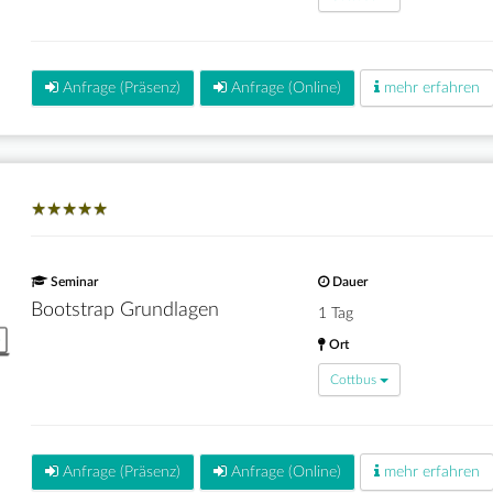
Anfrage (Präsenz)
Anfrage (Online)
mehr erfahren
★
★
★
★
★
★
★
★
★
★
Seminar
Dauer
Bootstrap Grundlagen
1 Tag
Ort
Cottbus
Anfrage (Präsenz)
Anfrage (Online)
mehr erfahren