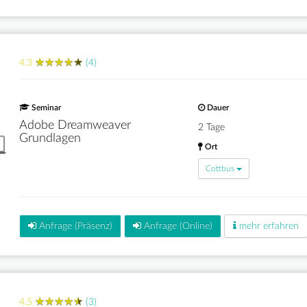
★
★
★
★
★
★
★
★
★
★
4.3
(4)
Seminar
Dauer
Adobe Dreamweaver
2 Tage
Grundlagen
Ort
Cottbus
Anfrage (Präsenz)
Anfrage (Online)
mehr erfahren
★
★
★
★
★
★
★
★
★
★
4.5
(3)