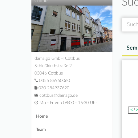
Suc
Cottbus
Suche
Semi
dama.go GmbH Cottbus
Schloßkirchstraße 2
03046 Cottbus
0355 86950060
030 284937620
cottbus@damago.de
Mo - Fr von 08:00 - 16:30 Uhr
Home
Team