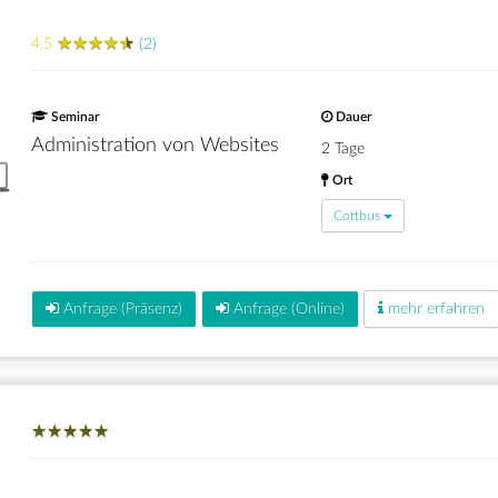
★
★
★
★
★
★
★
★
★
★
4.5
(2)
Seminar
Dauer
Administration von Websites
2 Tage
Ort
Cottbus
Anfrage (Präsenz)
Anfrage (Online)
mehr erfahren
★
★
★
★
★
★
★
★
★
★