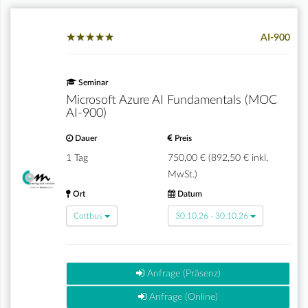
★
★
★
★
★
★
★
★
★
★
AI-900
Seminar
Microsoft Azure AI Fundamentals (MOC
AI-900)
Dauer
Preis
1 Tag
750,00 € (892,50 € inkl.
MwSt.)
Ort
Datum
Cottbus
30.10.26 - 30.10.26
Anfrage (Präsenz)
Anfrage (Online)