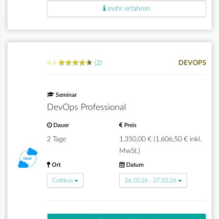
mehr erfahren
★
★
★
★
★
★
★
★
★
★
4.4
(2)
DEVOPS
Seminar
DevOps Professional
Dauer
Preis
2 Tage
1.350,00 € (1.606,50 € inkl.
MwSt.)
Ort
Datum
Cottbus
26.10.26 - 27.10.26