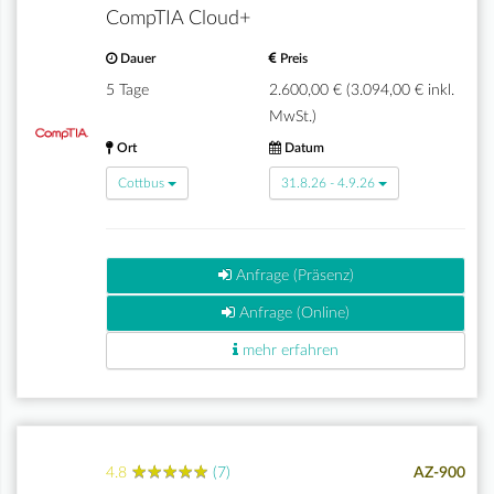
CompTIA Cloud+
Dauer
Preis
5 Tage
2.600,00 € (3.094,00 € inkl.
MwSt.)
Ort
Datum
Cottbus
31.8.26 - 4.9.26
Anfrage (Präsenz)
Anfrage (Online)
mehr erfahren
★
★
★
★
★
★
★
★
★
★
4.8
(7)
AZ-900