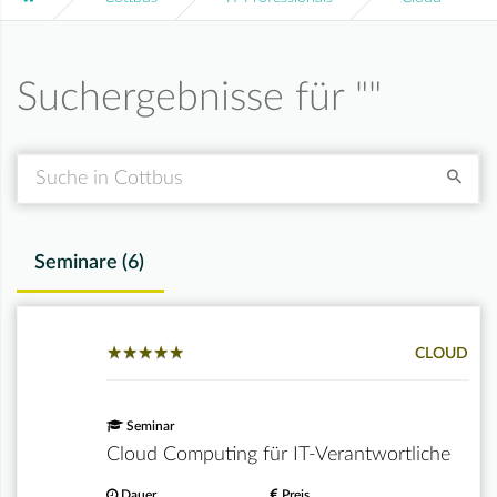
Suchergebnisse für "
"
Suche
Seminare (
6
)
★
★
★
★
★
★
★
★
★
★
CLOUD
Seminar
Cloud Computing für IT-Verantwortliche
Dauer
Preis