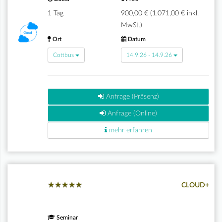
1 Tag
900,00 € (1.071,00 € inkl.
MwSt.)
Ort
Datum
Cottbus
14.9.26 - 14.9.26
Anfrage (Präsenz)
Anfrage (Online)
mehr erfahren
★
★
★
★
★
★
★
★
★
★
CLOUD+
Seminar