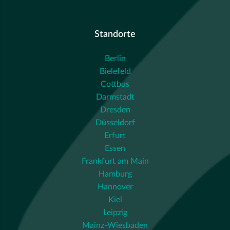
Standorte
Berlin
Bielefeld
Cottbus
Darmstadt
Dresden
Düsseldorf
Erfurt
Essen
Frankfurt am Main
Hamburg
Hannover
Kiel
Leipzig
Mainz-Wiesbaden