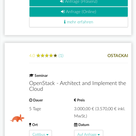
Anfrage (Präsenz)
Anfrage (Online)
mehr erfahren
★
★
★
★
★
★
★
★
★
★
4.0
(1)
OSTACKAI
Seminar
OpenStack - Architect and Implement the
Cloud
Dauer
Preis
5 Tage
3.000,00 € (3.570,00 € inkl.
MwSt.)
Ort
Datum
Cottbus
Auf Anfrage