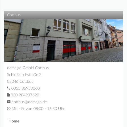
Cottbus
dama.go GmbH Cottbus
Schloßkirchstraße 2
03046 Cottbus
0355 86950060
030 284937620
cottbus@damago.de
Mo - Fr von 08:00 - 16:30 Uhr
Home