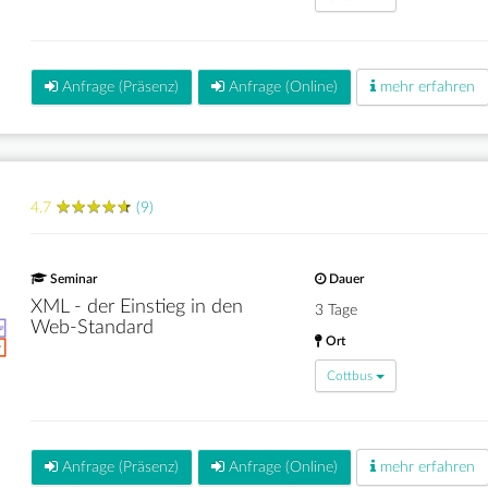
Anfrage (Präsenz)
Anfrage (Online)
mehr erfahren
★
★
★
★
★
★
★
★
★
★
4.7
(9)
Seminar
Dauer
XML - der Einstieg in den
3 Tage
Web-Standard
Ort
Cottbus
Anfrage (Präsenz)
Anfrage (Online)
mehr erfahren