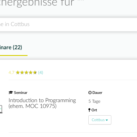
hergebnisse für "
"
nare (
22
)
★
★
★
★
★
★
★
★
★
★
4.7
(4)
Seminar
Dauer
Introduction to Programming
5 Tage
(ehem. MOC 10975)
Ort
Cottbus