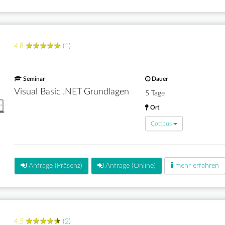
★
★
★
★
★
★
★
★
★
★
4.8
(1)
Seminar
Dauer
Visual Basic .NET Grundlagen
5 Tage
Ort
Cottbus
Anfrage (Präsenz)
Anfrage (Online)
mehr erfahren
★
★
★
★
★
★
★
★
★
★
4.5
(2)