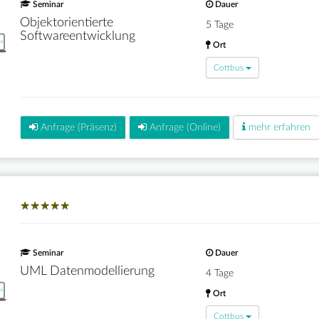
Seminar
Dauer
Objektorientierte
5 Tage
Softwareentwicklung
Ort
Cottbus
Anfrage (Präsenz)
Anfrage (Online)
mehr erfahren
★
★
★
★
★
★
★
★
★
★
Seminar
Dauer
UML Datenmodellierung
4 Tage
Ort
Cottbus