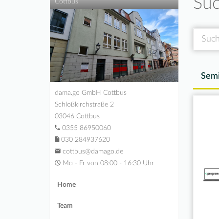
Suc
Cottbus
Suche
Semi
dama.go GmbH Cottbus
Schloßkirchstraße 2
03046 Cottbus
0355 86950060
030 284937620
cottbus@damago.de
Mo - Fr von 08:00 - 16:30 Uhr
Home
Team