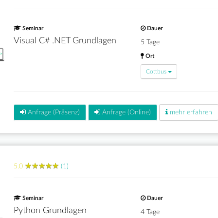
Seminar
Dauer
Visual C# .NET Grundlagen
5 Tage
Ort
Cottbus
Anfrage (Präsenz)
Anfrage (Online)
mehr erfahren
★
★
★
★
★
★
★
★
★
★
5.0
(1)
Seminar
Dauer
Python Grundlagen
4 Tage