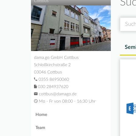
Suc
Cottbus
Suche
Semi
dama.go GmbH Cottbus
Schloßkirchstraße 2
03046 Cottbus
0355 86950060
030 284937620
cottbus@damago.de
Mo - Fr von 08:00 - 16:30 Uhr
Home
Team