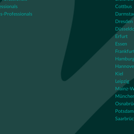
essionals
Cottbus
s-Professionals
Darmsta
Dresden
Düsseldo
Erfurt
Essen
Frankfur
Hambur
Hannove
Kiel
Leipzig
Mainz-W
Münche
Osnabrü
Potsdam
Saarbrü