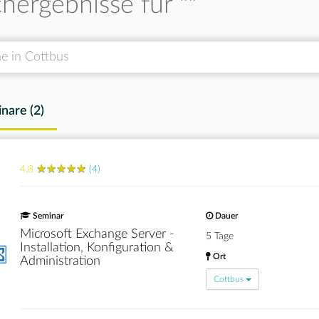
hergebnisse für "
"
nare (
2
)
★
★
★
★
★
★
★
★
★
★
4.8
(4)
Seminar
Dauer
Microsoft Exchange Server -
5 Tage
Installation, Konfiguration &
Ort
Administration
Cottbus