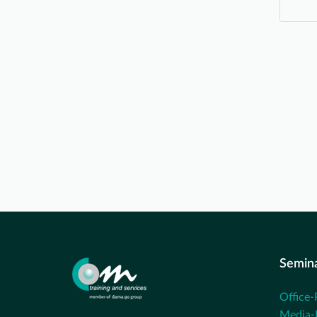
Semin
Office-
Media-P