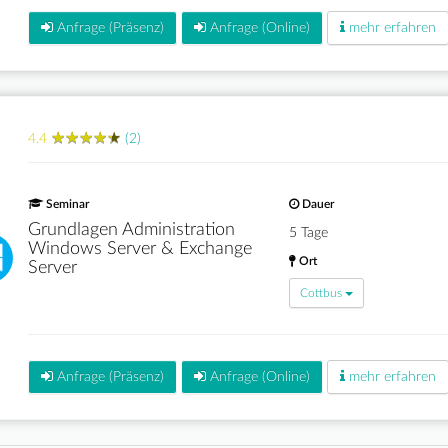
Anfrage (Präsenz)
Anfrage (Online)
mehr erfahren
★
★
★
★
★
★
★
★
★
★
4.4
(2)
Seminar
Dauer
Grundlagen Administration
5 Tage
Windows Server & Exchange
Ort
Server
Cottbus
Anfrage (Präsenz)
Anfrage (Online)
mehr erfahren