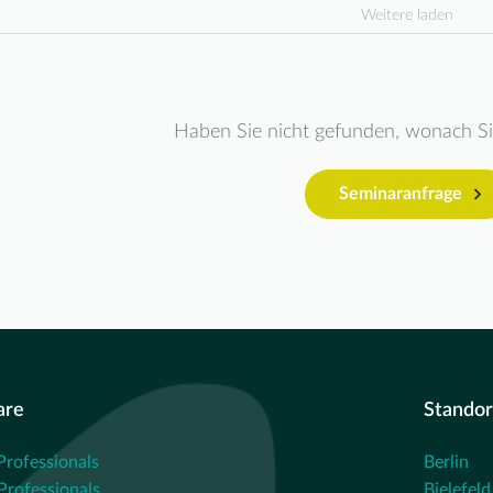
Weitere laden
Haben Sie nicht gefunden, wonach S
Seminaranfrage
are
Standor
Professionals
Berlin
rofessionals
Bielefeld