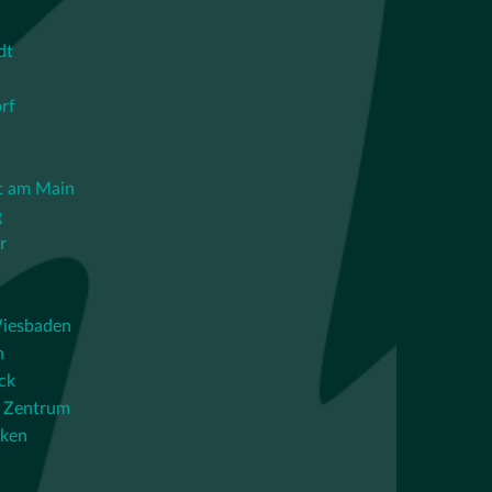
dt
rf
t am Main
g
r
iesbaden
n
ck
 Zentrum
cken