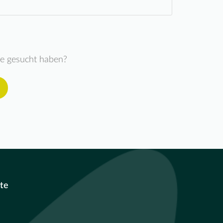
ie gesucht haben?
te