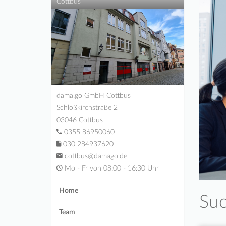
Cottbus
dama.go GmbH Cottbus
Schloßkirchstraße 2
03046 Cottbus
0355 86950060
030 284937620
cottbus@damago.de
Mo - Fr von 08:00 - 16:30 Uhr
Home
Suc
Team