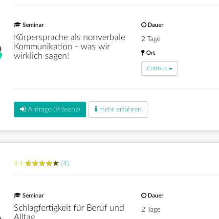
Seminar
Dauer
Körpersprache als nonverbale
2 Tage
Kommunikation - was wir
Ort
wirklich sagen!
Cottbus
Anfrage (Präsenz)
mehr erfahren
★
★
★
★
★
★
★
★
★
★
4.4
(4)
Seminar
Dauer
Schlagfertigkeit für Beruf und
2 Tage
Alltag