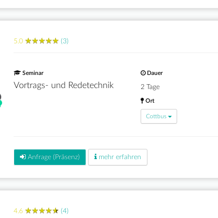
★
★
★
★
★
★
★
★
★
★
5.0
(3)
Seminar
Dauer
Vortrags- und Redetechnik
2 Tage
Ort
Cottbus
Anfrage (Präsenz)
mehr erfahren
★
★
★
★
★
★
★
★
★
★
4.6
(4)