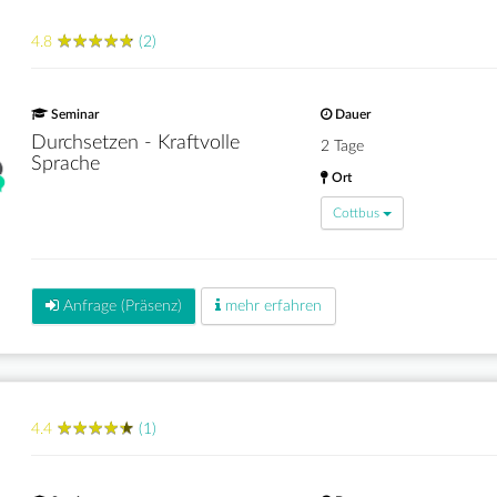
★
★
★
★
★
★
★
★
★
★
4.8
(2)
Seminar
Dauer
Durchsetzen - Kraftvolle
2 Tage
Sprache
Ort
Cottbus
Anfrage (Präsenz)
mehr erfahren
★
★
★
★
★
★
★
★
★
★
4.4
(1)