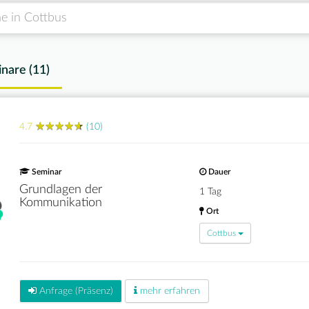
nare (
11
)
★
★
★
★
★
★
★
★
★
★
4.7
(10)
Seminar
Dauer
Grundlagen der
1 Tag
Kommunikation
Ort
Cottbus
Anfrage (Präsenz)
mehr erfahren