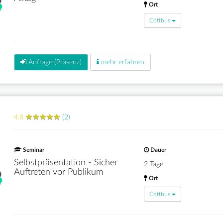
Ort
Cottbus
Anfrage (Präsenz)
mehr erfahren
★
★
★
★
★
★
★
★
★
★
4.8
(2)
Seminar
Dauer
Selbstpräsentation - Sicher
2 Tage
Auftreten vor Publikum
Ort
Cottbus