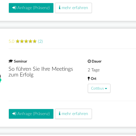
Anfrage (Präsenz)
mehr erfahren
★
★
★
★
★
★
★
★
★
★
5.0
(2)
Seminar
Dauer
So führen Sie Ihre Meetings
2 Tage
zum Erfolg
Ort
Cottbus
Anfrage (Präsenz)
mehr erfahren