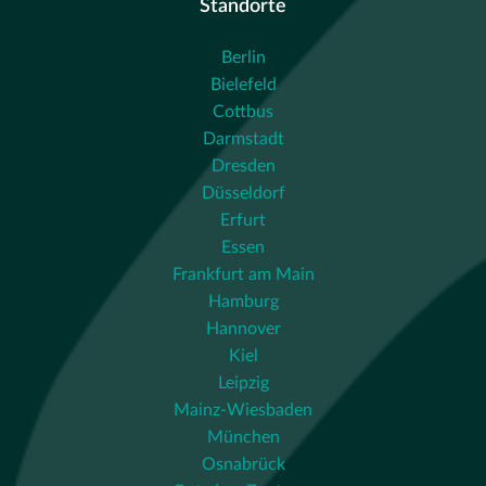
Standorte
Berlin
Bielefeld
Cottbus
Darmstadt
Dresden
Düsseldorf
Erfurt
Essen
Frankfurt am Main
Hamburg
Hannover
Kiel
Leipzig
Mainz-Wiesbaden
München
Osnabrück