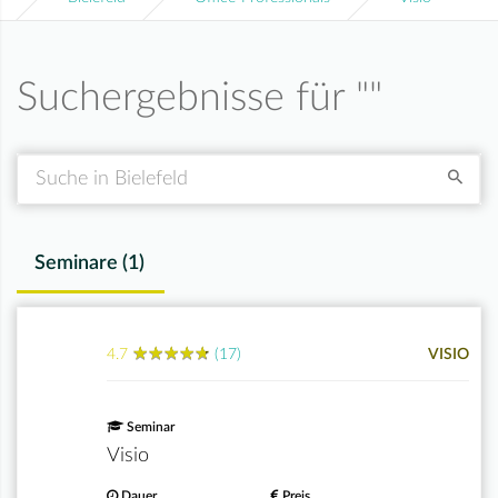
Suchergebnisse für "
"
Suche
Seminare (
1
)
★
★
★
★
★
★
★
★
★
★
4.7
(17)
VISIO
Seminar
Visio
Dauer
Preis