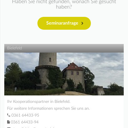
Haben Sie nicht gefunden, wonach Sie gesucht
haben?
Seminaranfrage
Bielefeld
Ihr Kooperationspartner in Bielefeld.
Für weitere Informationen sprechen Sie uns an.
0361 64433-95
0361 64433-94