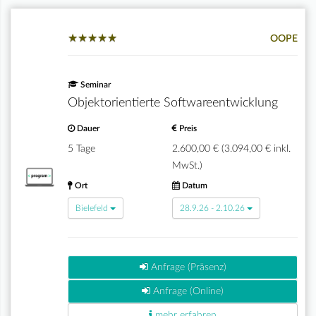
★
★
★
★
★
★
★
★
★
★
OOPE
Seminar
Objektorientierte Softwareentwicklung
Dauer
Preis
5 Tage
2.600,00 € (3.094,00 € inkl.
MwSt.)
Ort
Datum
Bielefeld
28.9.26 - 2.10.26
Anfrage (Präsenz)
Anfrage (Online)
mehr erfahren