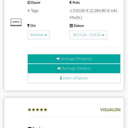
Dauer
Preis
4 Tage
1.920,00 € (2.284,80 € inkl.
MwSt.)
Ort
Datum
Bielefeld
30.11.26 - 3.12.26
Anfrage (Präsenz)
Anfrage (Online)
mehr erfahren
★
★
★
★
★
★
★
★
★
★
VISUALON