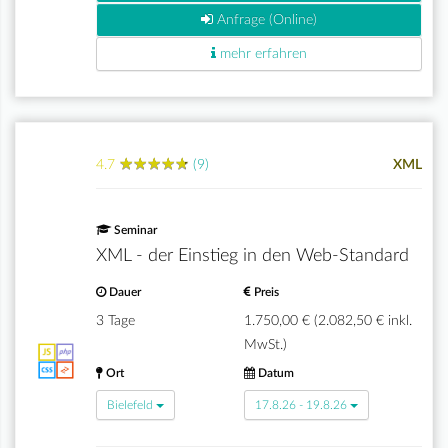
Anfrage (Online)
mehr erfahren
★
★
★
★
★
★
★
★
★
★
4.7
(9)
XML
Seminar
XML - der Einstieg in den Web-Standard
Dauer
Preis
3 Tage
1.750,00 € (2.082,50 € inkl.
MwSt.)
Ort
Datum
Bielefeld
17.8.26 - 19.8.26