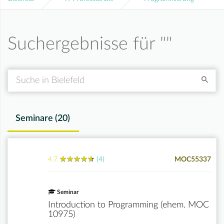
Suchergebnisse für "
"
Suche
Seminare (
20
)
★
★
★
★
★
★
★
★
★
★
4.7
(4)
MOC55337
Seminar
Introduction to Programming (ehem. MOC
10975)