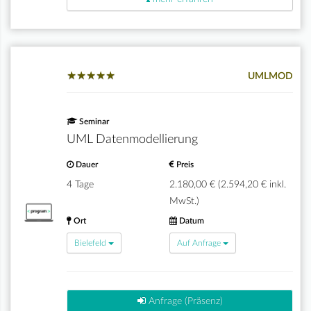
★
★
★
★
★
★
★
★
★
★
UMLMOD
Seminar
UML Datenmodellierung
Dauer
Preis
4 Tage
2.180,00 € (2.594,20 € inkl.
MwSt.)
Ort
Datum
Bielefeld
Auf Anfrage
Anfrage (Präsenz)