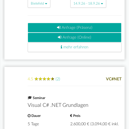
Bielefeld
14.9.26 - 18.9.26
Anfrage (Präsenz)
Anfrage (Online)
mehr erfahren
★
★
★
★
★
★
★
★
★
★
4.5
(2)
VC#NET
Seminar
Visual C# .NET Grundlagen
Dauer
Preis
5 Tage
2.600,00 € (3.094,00 € inkl.