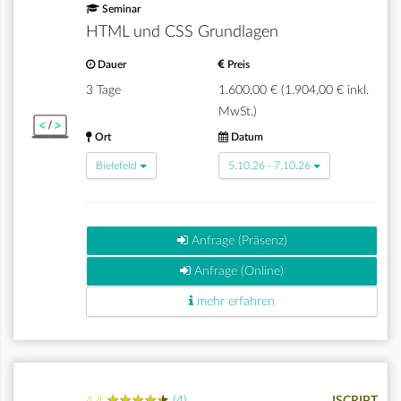
Seminar
HTML und CSS Grundlagen
Dauer
Preis
3 Tage
1.600,00 € (1.904,00 € inkl.
MwSt.)
Ort
Datum
Bielefeld
5.10.26 - 7.10.26
Anfrage (Präsenz)
Anfrage (Online)
mehr erfahren
★
★
★
★
★
★
★
★
★
★