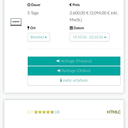
Dauer
Preis
5 Tage
2.600,00 € (3.094,00 € inkl.
MwSt.)
Ort
Datum
Bielefeld
19.10.26 - 23.10.26
Anfrage (Präsenz)
Anfrage (Online)
mehr erfahren
★
★
★
★
★
★
★
★
★
★
4.7
(4)
HTMLC