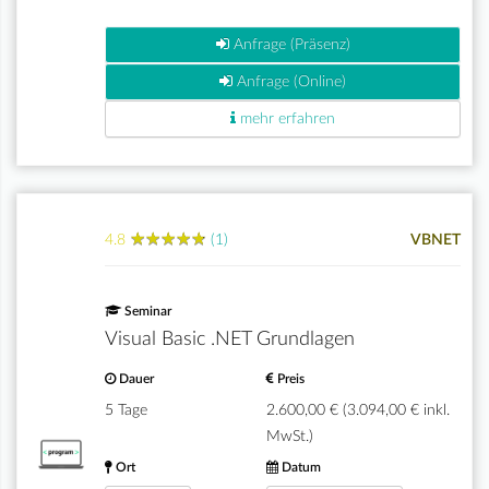
Anfrage (Präsenz)
Anfrage (Online)
mehr erfahren
★
★
★
★
★
★
★
★
★
★
4.8
(1)
VBNET
Seminar
Visual Basic .NET Grundlagen
Dauer
Preis
5 Tage
2.600,00 € (3.094,00 € inkl.
MwSt.)
Ort
Datum