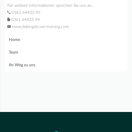
Für weitere Informationen sprechen Sie uns an.
0361 64433-95
0361 64433-94
steve.liebing@com-training.com
Home
Team
Ihr Weg zu uns