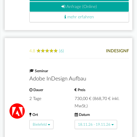
Anfrage (Online)
mehr erfahren
★
★
★
★
★
★
★
★
★
★
4.8
(6)
INDESIGNF
Seminar
Adobe InDesign Aufbau
Dauer
Preis
2 Tage
730,00 € (868,70 € inkl.
MwSt.)
Ort
Datum
Bielefeld
18.11.26 - 19.11.26