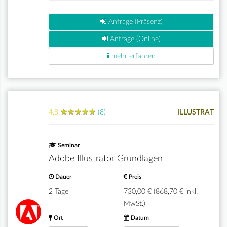
Anfrage (Präsenz)
Anfrage (Online)
mehr erfahren
★
★
★
★
★
★
★
★
★
★
4.8
(8)
ILLUSTRAT
Seminar
Adobe Illustrator Grundlagen
Dauer
Preis
2 Tage
730,00 € (868,70 € inkl.
MwSt.)
Ort
Datum