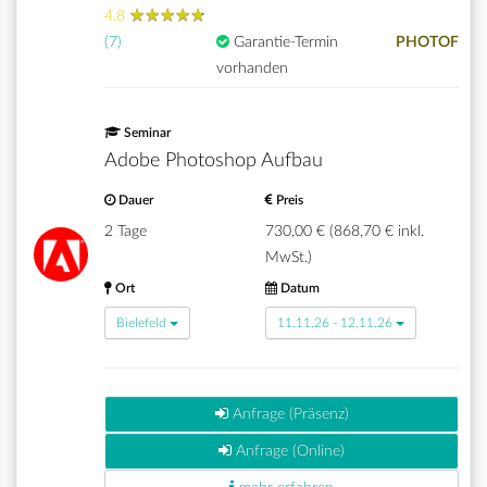
★
★
★
★
★
★
★
★
★
★
4.8
(7)
Garantie-Termin
PHOTOF
vorhanden
Seminar
Adobe Photoshop Aufbau
Dauer
Preis
2 Tage
730,00 € (868,70 € inkl.
MwSt.)
Ort
Datum
Bielefeld
11.11.26 - 12.11.26
Anfrage (Präsenz)
Anfrage (Online)