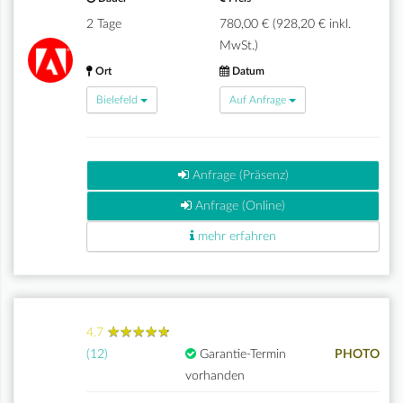
2 Tage
780,00 € (928,20 € inkl.
MwSt.)
Ort
Datum
Bielefeld
Auf Anfrage
Anfrage (Präsenz)
Anfrage (Online)
mehr erfahren
★
★
★
★
★
★
★
★
★
★
4.7
(12)
Garantie-Termin
PHOTO
vorhanden