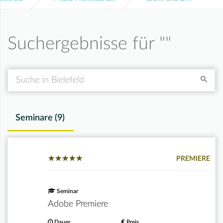
Suchergebnisse für "
"
Suche
Seminare (
9
)
★
★
★
★
★
★
★
★
★
★
PREMIERE
Seminar
Adobe Premiere
Dauer
Preis