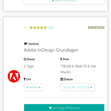
mehr erfahren
★
★
★
★
★
★
★
★
★
★
4.7
(12)
INDESIGN
Seminar
Adobe InDesign Grundlagen
Dauer
Preis
2 Tage
730,00 € (868,70 € inkl.
MwSt.)
Ort
Datum
Bielefeld
16.11.26 - 17.11.26
Anfrage (Präsenz)