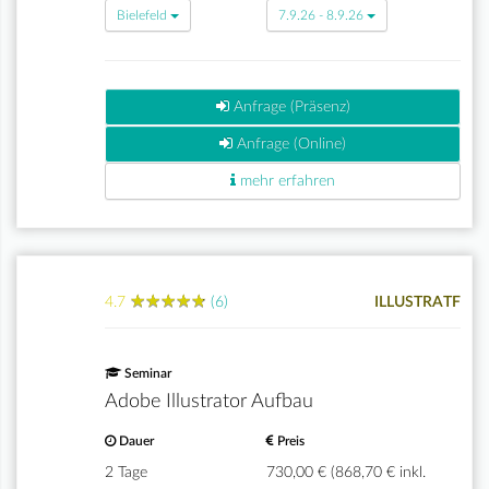
Bielefeld
7.9.26 - 8.9.26
Anfrage (Präsenz)
Anfrage (Online)
mehr erfahren
★
★
★
★
★
★
★
★
★
★
4.7
(6)
ILLUSTRATF
Seminar
Adobe Illustrator Aufbau
Dauer
Preis
2 Tage
730,00 € (868,70 € inkl.