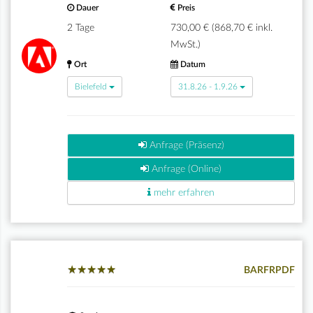
Dauer
Preis
2 Tage
730,00 € (868,70 € inkl.
MwSt.)
Ort
Datum
Bielefeld
31.8.26 - 1.9.26
Anfrage (Präsenz)
Anfrage (Online)
mehr erfahren
★
★
★
★
★
★
★
★
★
★
BARFRPDF