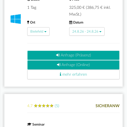
1 Tag
325,00 € (386,75 € inkl.
MwSt.)
Ort
Datum
Bielefeld
24.8.26 - 24.8.26
Anfrage (Präsenz)
Anfrage (Online)
mehr erfahren
★
★
★
★
★
★
★
★
★
★
4.7
(5)
SICHERANW
Seminar