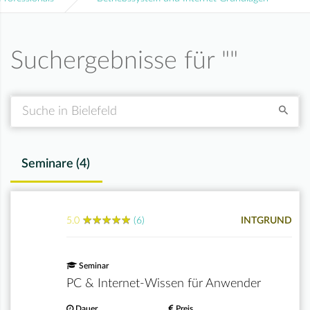
Suchergebnisse für "
"
Suche
Seminare (
4
)
★
★
★
★
★
★
★
★
★
★
5.0
(6)
INTGRUND
Seminar
PC & Internet-Wissen für Anwender
Dauer
Preis