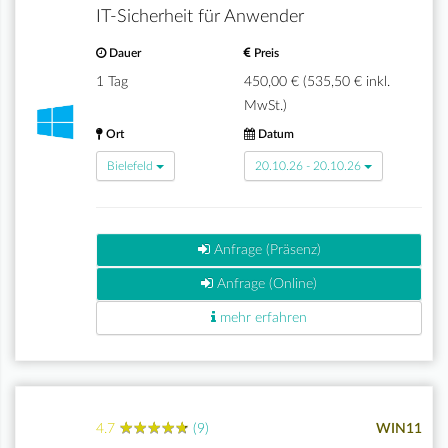
IT-Sicherheit für Anwender
Dauer
Preis
1 Tag
450,00 € (535,50 € inkl.
MwSt.)
Ort
Datum
Bielefeld
20.10.26 - 20.10.26
Anfrage (Präsenz)
Anfrage (Online)
mehr erfahren
★
★
★
★
★
★
★
★
★
★
4.7
(9)
WIN11