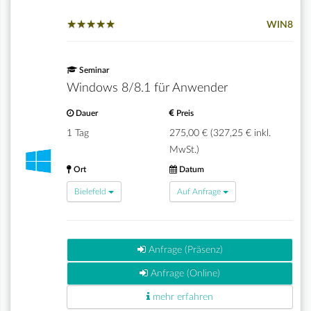
★
★
★
★
★
★
★
★
★
★
WIN8
Seminar
Windows 8/8.1 für Anwender
Dauer
Preis
1 Tag
275,00 € (327,25 € inkl.
MwSt.)
Ort
Datum
Bielefeld
Auf Anfrage
Anfrage (Präsenz)
Anfrage (Online)
mehr erfahren