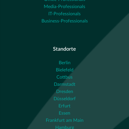
Media-Professionals
IT-Professionals
Business-Professionals
Standorte
Berlin
Bielefeld
Cottbus
Darmstadt
Dresden
Düsseldorf
Erfurt
Essen
Frankfurt am Main
Hamburg