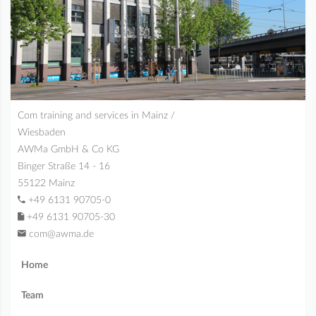
Com training and services in Mainz /
Wiesbaden
AWMa GmbH & Co KG
Binger Straße 14 - 16
55122 Mainz
+49 6131 90705-0
+49 6131 90705-30
com@awma.de
Home
Team