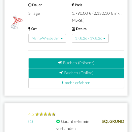
Dauer
Preis
3 Tage
1.790,00 € (2.130,10 € inkl.
MwSt.)
Ort
Datum
Mainz-Wiesbaden
17.8.26 - 19.8.26
Buchen (Präsenz)
Buchen (Online)
mehr erfahren
★
★
★
★
★
★
★
★
★
★
4.5
(1)
Garantie-Termin
SQLGRUND
vorhanden