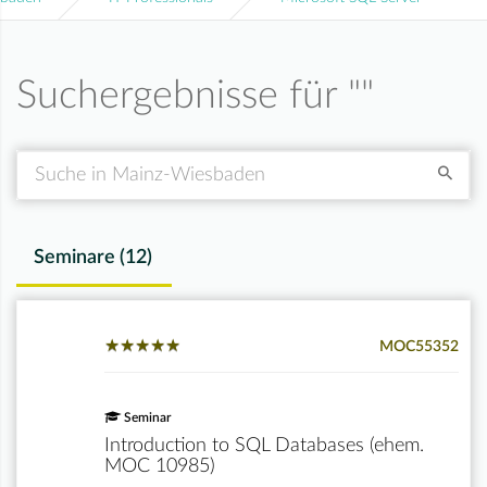
Suchergebnisse für "
"
Suche
Seminare (
12
)
★
★
★
★
★
★
★
★
★
★
MOC55352
Seminar
Introduction to SQL Databases (ehem.
MOC 10985)