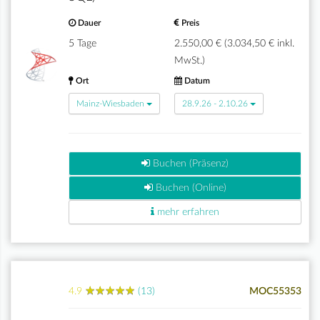
Dauer
Preis
5 Tage
2.550,00 € (3.034,50 € inkl.
MwSt.)
Ort
Datum
Mainz-Wiesbaden
28.9.26 - 2.10.26
Buchen (Präsenz)
Buchen (Online)
mehr erfahren
★
★
★
★
★
★
★
★
★
★
4.9
(13)
MOC55353