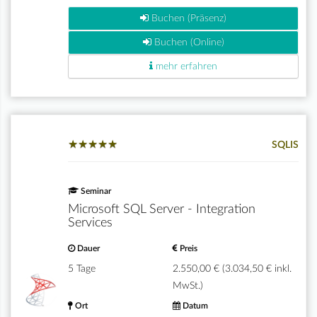
Buchen (Präsenz)
Buchen (Online)
mehr erfahren
★
★
★
★
★
★
★
★
★
★
SQLIS
Seminar
Microsoft SQL Server - Integration
Services
Dauer
Preis
5 Tage
2.550,00 € (3.034,50 € inkl.
MwSt.)
Ort
Datum