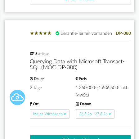
★
★
★
★
★
★
★
★
★
★
Garantie-Termin vorhanden
DP-080
Seminar
Querying Data with Microsoft Transact-
SQL (MOC DP-080)
Dauer
Preis
2 Tage
1.350,00 € (1.606,50 € inkl.
MwSt.)
Ort
Datum
Mainz-Wiesbaden
26.8.26 - 27.8.26