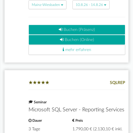
Mainz-Wiesbaden
10.8.26 - 14.8.26
Buchen (Präsenz)
Buchen (Online)
mehr erfahren
★
★
★
★
★
★
★
★
★
★
SQLREP
Seminar
Microsoft SQL Server - Reporting Services
Dauer
Preis
3 Tage
1.790,00 € (2.130,10 € inkl.