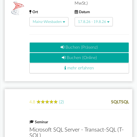
MwSt.)
Ort
Datum
Mainz-Wiesbaden
17.8.26 - 19.8.26
Buchen (Präsenz)
Buchen (Online)
mehr erfahren
★
★
★
★
★
★
★
★
★
★
4.8
(2)
SQLTSQL
Seminar
Microsoft SQL Server - Transact-SQL (T-
SQL)