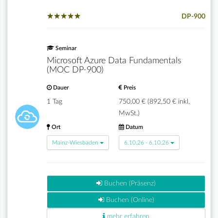
★
★
★
★
★
★
★
★
★
★
DP-900
Seminar
Microsoft Azure Data Fundamentals
(MOC DP-900)
Dauer
Preis
1 Tag
750,00 € (892,50 € inkl.
MwSt.)
Ort
Datum
Mainz-Wiesbaden
6.10.26 - 6.10.26
Buchen (Präsenz)
Buchen (Online)
mehr erfahren