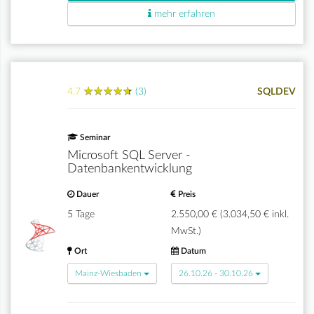
mehr erfahren
★
★
★
★
★
★
★
★
★
★
4.7
(3)
SQLDEV
Seminar
Microsoft SQL Server -
Datenbankentwicklung
Dauer
Preis
5 Tage
2.550,00 € (3.034,50 € inkl.
MwSt.)
Ort
Datum
Mainz-Wiesbaden
26.10.26 - 30.10.26