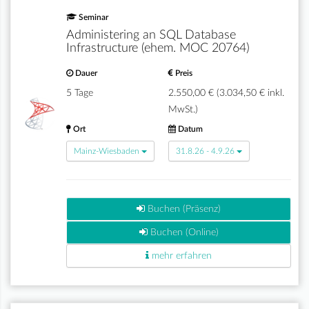
Seminar
Administering an SQL Database
Infrastructure (ehem. MOC 20764)
Dauer
Preis
5 Tage
2.550,00 € (3.034,50 € inkl.
MwSt.)
Ort
Datum
Mainz-Wiesbaden
31.8.26 - 4.9.26
Buchen (Präsenz)
Buchen (Online)
mehr erfahren