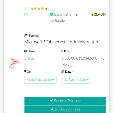
★
★
★
★
★
★
★
★
★
★
4.7
(9)
Garantie-Termin
SQLADM
vorhanden
Seminar
Microsoft SQL Server - Administration
Dauer
Preis
5 Tage
2.550,00 € (3.034,50 € inkl.
MwSt.)
Ort
Datum
Mainz-Wiesbaden
31.8.26 - 4.9.26
Buchen (Präsenz)
Buchen (Online)