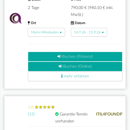
2 Tage
790,00 € (940,10 € inkl.
MwSt.)
Ort
Datum
Mainz-Wiesbaden
14.9.26 - 15.9.26
Buchen (Präsenz)
Buchen (Online)
mehr erfahren
★
★
★
★
★
★
★
★
★
★
4.8
(15)
Garantie-Termin
ITIL4FOUNDP
vorhanden