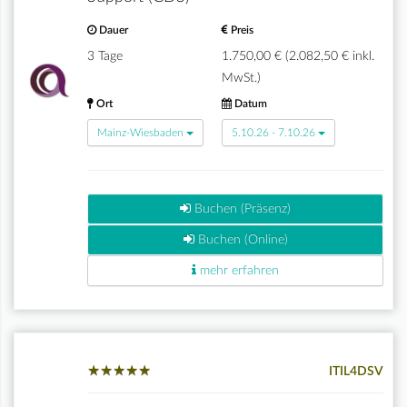
Dauer
Preis
3 Tage
1.750,00 € (2.082,50 € inkl.
MwSt.)
Ort
Datum
Mainz-Wiesbaden
5.10.26 - 7.10.26
Buchen (Präsenz)
Buchen (Online)
mehr erfahren
★
★
★
★
★
★
★
★
★
★
ITIL4DSV