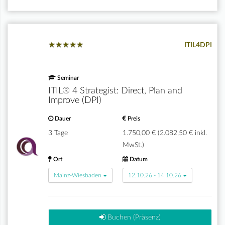
★
★
★
★
★
★
★
★
★
★
ITIL4DPI
Seminar
ITIL® 4 Strategist: Direct, Plan and
Improve (DPI)
Dauer
Preis
3 Tage
1.750,00 € (2.082,50 € inkl.
MwSt.)
Ort
Datum
Mainz-Wiesbaden
12.10.26 - 14.10.26
Buchen (Präsenz)