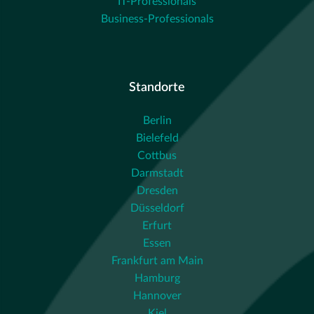
IT-Professionals
Business-Professionals
Standorte
Berlin
Bielefeld
Cottbus
Darmstadt
Dresden
Düsseldorf
Erfurt
Essen
Frankfurt am Main
Hamburg
Hannover
Kiel