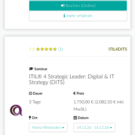
Buchen (Online)
mehr erfahren
★
★
★
★
★
★
★
★
★
★
5.0
(1)
ITIL4DITS
Seminar
ITIL® 4 Strategic Leader: Digital & IT
Strategy (DITS)
Dauer
Preis
3 Tage
1.750,00 € (2.082,50 € inkl.
MwSt.)
Ort
Datum
Mainz-Wiesbaden
14.12.26 - 16.12.26