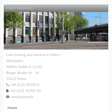
Mainz-Wiesbaden
Com training and services in Mainz /
Wiesbaden
AWMa GmbH & Co KG
Binger Straße 14 - 16
55122 Mainz
+49 6131 90705-0
+49 6131 90705-30
com@awma.de
Home