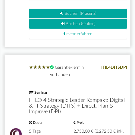
Buchen (Präsenz)
Buchen (Online)
mehr erfahren
★
★
★
★
★
★
★
★
★
★
Garantie-Termin
ITIL4DITSDPI
vorhanden
Seminar
ITIL® 4 Strategic Leader Kompakt: Digital
& IT Strategy (DITS) + Direct, Plan &
Improve (DPI)
Dauer
Preis
5 Tage
2.750,00 € (3.272,50 € inkl.