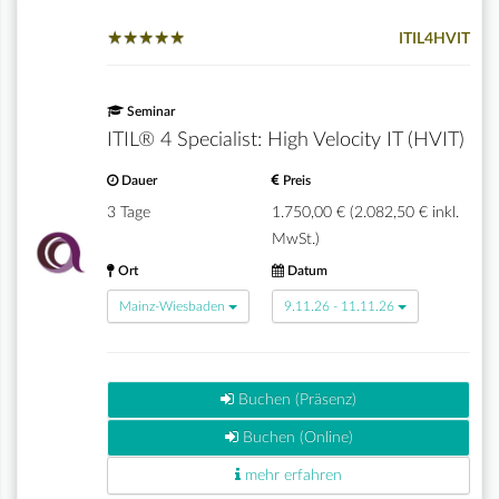
★
★
★
★
★
★
★
★
★
★
ITIL4HVIT
Seminar
ITIL® 4 Specialist: High Velocity IT (HVIT)
Dauer
Preis
3 Tage
1.750,00 € (2.082,50 € inkl.
MwSt.)
Ort
Datum
Mainz-Wiesbaden
9.11.26 - 11.11.26
Buchen (Präsenz)
Buchen (Online)
mehr erfahren