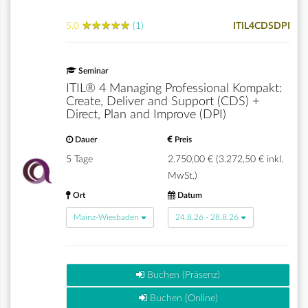
★
★
★
★
★
★
★
★
★
★
5.0
(1)
ITIL4CDSDPI
Seminar
ITIL® 4 Managing Professional Kompakt:
Create, Deliver and Support (CDS) +
Direct, Plan and Improve (DPI)
Dauer
Preis
5 Tage
2.750,00 € (3.272,50 € inkl.
MwSt.)
Ort
Datum
Mainz-Wiesbaden
24.8.26 - 28.8.26
Buchen (Präsenz)
Buchen (Online)