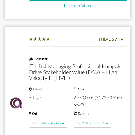
mehr erfahren
★
★
★
★
★
★
★
★
★
★
ITIL4DSVHVIT
Seminar
ITIL® 4 Managing Professional Kompakt:
Drive Stakeholder Value (DSV) + High
Velocity IT (HVIT)
Dauer
Preis
5 Tage
2.750,00 € (3.272,50 € inkl.
MwSt.)
Ort
Datum
Mainz-Wiesbaden
14.9.26 - 18.9.26