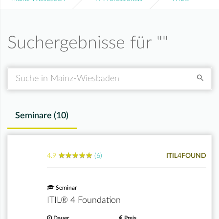
Suchergebnisse für "
"
Suche
Seminare (
10
)
★
★
★
★
★
★
★
★
★
★
4.9
(6)
ITIL4FOUND
Seminar
ITIL® 4 Foundation
Dauer
Preis