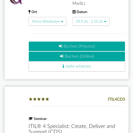
MwSt.)
Ort
Datum
Mainz-Wiesbaden
28.9.26 - 2.10.26
Buchen (Präsenz)
Buchen (Online)
mehr erfahren
★
★
★
★
★
★
★
★
★
★
ITIL4CDS
Seminar
ITIL® 4 Specialist: Create, Deliver and
Support (CDS)