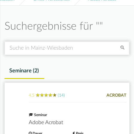
Suchergebnisse für "
"
Suche
Seminare (
2
)
★
★
★
★
★
★
★
★
★
★
4.5
(14)
ACROBAT
Seminar
Adobe Acrobat
Dauer
Preis