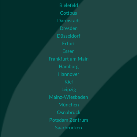
Bielefeld
Cottbus
Darmstadt
Dresden
Düsseldorf
Erfurt
Essen
Frankfurt am Main
Hamburg
Hannover
Kiel
Leipzig
Mainz-Wiesbaden
München
Osnabrück
Potsdam Zentrum
Saarbrücken