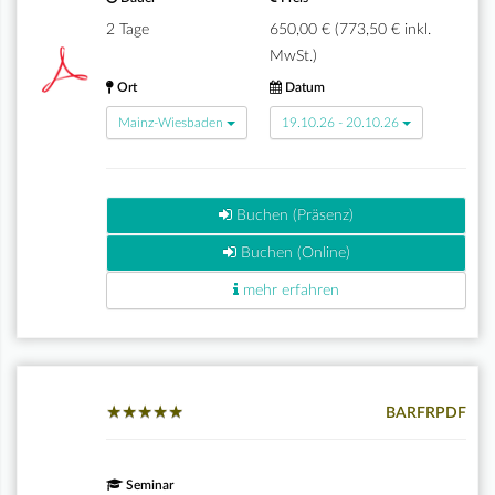
2 Tage
650,00 € (773,50 € inkl.
MwSt.)
Ort
Datum
Mainz-Wiesbaden
19.10.26 - 20.10.26
Buchen (Präsenz)
Buchen (Online)
mehr erfahren
★
★
★
★
★
★
★
★
★
★
BARFRPDF
Seminar