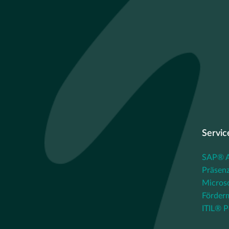
Servic
SAP® Au
Präsenz
Micros
Förder
ITIL® P