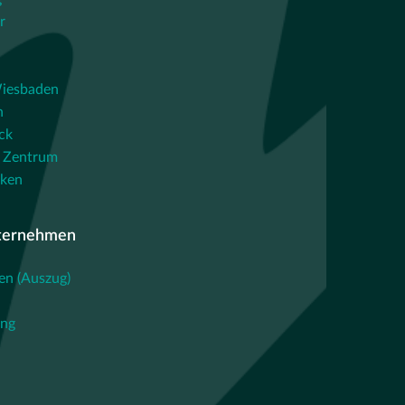
r
iesbaden
n
ck
 Zentrum
cken
ternehmen
en (Auszug)
ing