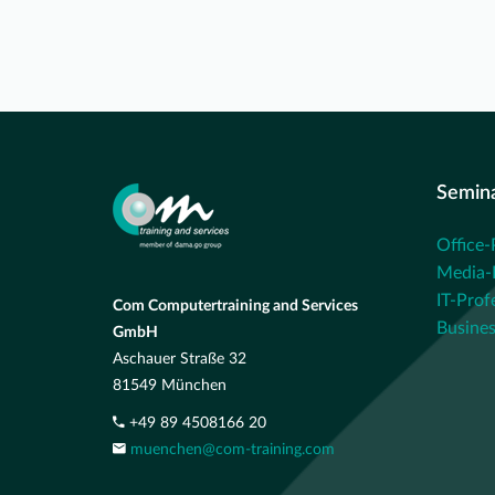
Semin
Office-
Media-P
IT-Prof
Com Computertraining and Services
Busines
GmbH
Aschauer Straße 32
81549 München
+49 89 4508166 20
muenchen@com-training.com