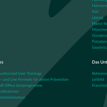
Hannove
Kiel
Leipzig
Mainz-W
Münche
Osnabrü
Potsdam
Saarbrü
es
Das Un
thorized User Trainings
Referenz
- und Live-Formate für aktive Prävention
Leitbild
oft Office Lernprogramme
Franchis
maßnahmen
otentialanalyse