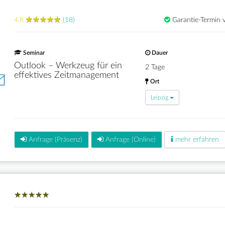
★
★
★
★
★
★
★
★
★
★
4.8
(18)
Garantie-Termin
Seminar
Dauer
Outlook – Werkzeug für ein
2 Tage
effektives Zeitmanagement
Ort
Leipzig
Anfrage (Präsenz)
Anfrage (Online)
mehr erfahren
★
★
★
★
★
★
★
★
★
★