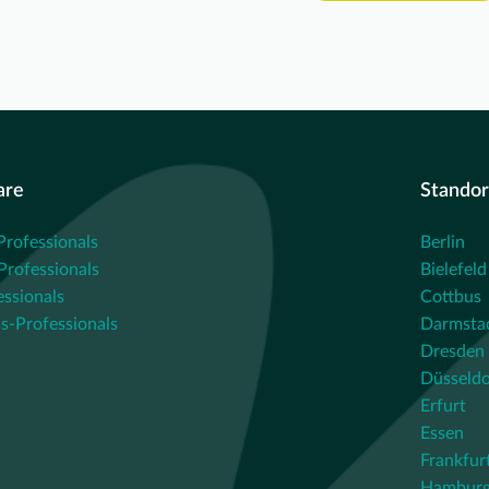
are
Standor
Professionals
Berlin
rofessionals
Bielefeld
essionals
Cottbus
s-Professionals
Darmsta
Dresden
Düsseldo
Erfurt
Essen
Frankfur
Hambur