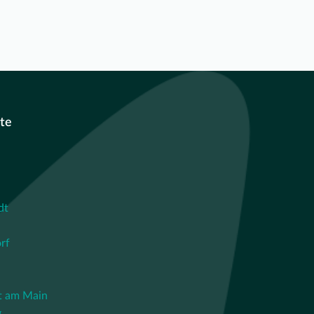
te
dt
rf
t am Main
g