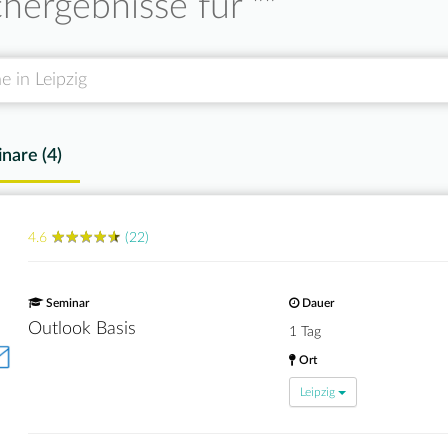
hergebnisse für "
"
nare (
4
)
★
★
★
★
★
★
★
★
★
★
4.6
(22)
Seminar
Dauer
Outlook Basis
1 Tag
Ort
Leipzig