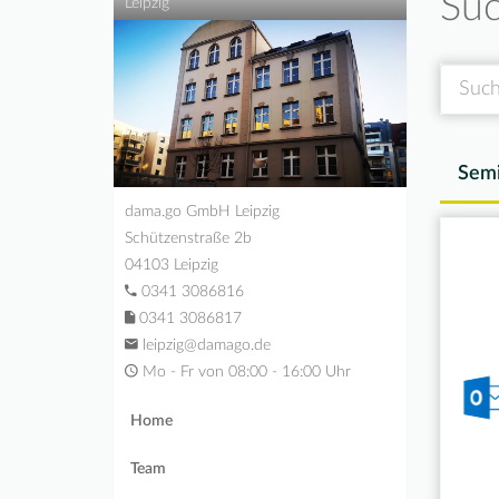
Suc
Leipzig
Suche
Semi
dama.go GmbH Leipzig
Schützenstraße 2b
04103 Leipzig
0341 3086816
0341 3086817
leipzig@damago.de
Mo - Fr von 08:00 - 16:00 Uhr
Home
Team