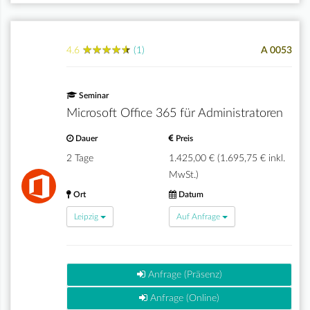
★
★
★
★
★
★
★
★
★
★
4.6
(1)
A 0053
Seminar
Microsoft Office 365 für Administratoren
Dauer
Preis
2 Tage
1.425,00 € (1.695,75 € inkl.
MwSt.)
Ort
Datum
Leipzig
Auf Anfrage
Anfrage (Präsenz)
Anfrage (Online)