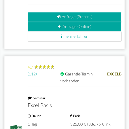
Anfrage (Präsenz)
Anfrage (Online)
mehr erfahren
★
★
★
★
★
★
★
★
★
★
4.7
(112)
Garantie-Termin
EXCELB
vorhanden
Seminar
Excel Basis
Dauer
Preis
1 Tag
325,00 € (386,75 € inkl.