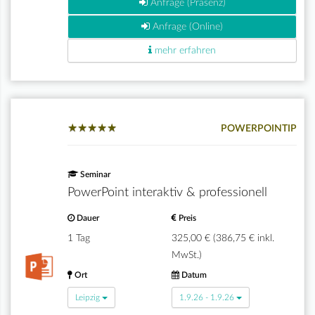
Anfrage (Präsenz)
Anfrage (Online)
mehr erfahren
★
★
★
★
★
★
★
★
★
★
POWERPOINTIP
Seminar
PowerPoint interaktiv & professionell
Dauer
Preis
1 Tag
325,00 € (386,75 € inkl.
MwSt.)
Ort
Datum
Leipzig
1.9.26 - 1.9.26