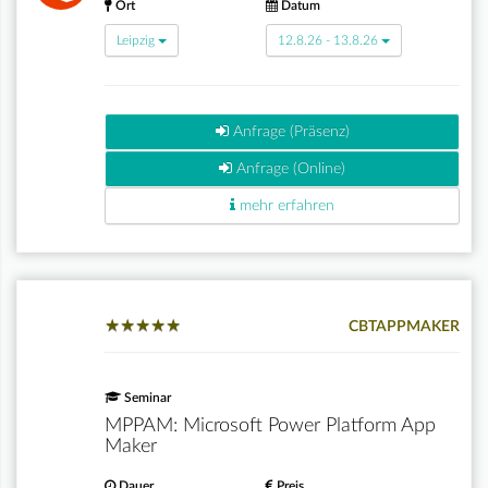
Ort
Datum
Leipzig
12.8.26 - 13.8.26
Anfrage (Präsenz)
Anfrage (Online)
mehr erfahren
★
★
★
★
★
★
★
★
★
★
CBTAPPMAKER
Seminar
MPPAM: Microsoft Power Platform App
Maker
Dauer
Preis