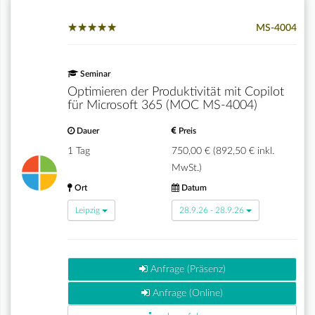
★
★
★
★
★
★
★
★
★
★
MS-4004
Seminar
Optimieren der Produktivität mit Copilot
für Microsoft 365 (MOC MS-4004)
Dauer
Preis
1 Tag
750,00 € (892,50 € inkl.
MwSt.)
Ort
Datum
Leipzig
28.9.26 - 28.9.26
Anfrage (Präsenz)
Anfrage (Online)