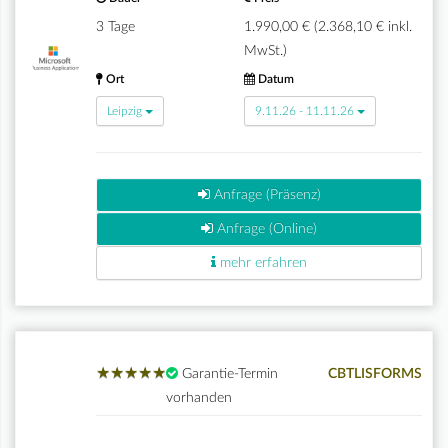
3 Tage
1.990,00 € (2.368,10 € inkl.
MwSt.)
Ort
Datum
Leipzig
9.11.26 - 11.11.26
Anfrage (Präsenz)
Anfrage (Online)
mehr erfahren
★
★
★
★
★
★
★
★
★
★
Garantie-Termin
CBTLISFORMS
vorhanden