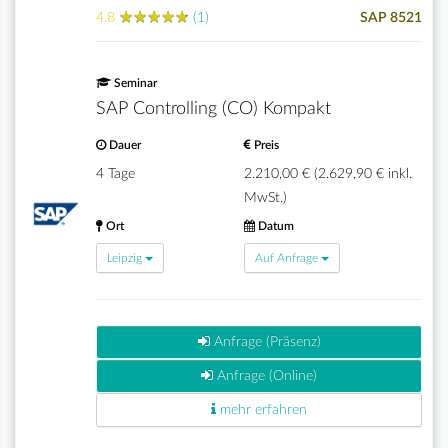
★
★
★
★
★
★
★
★
★
★
4.8
(1)
SAP 8521
Seminar
SAP Controlling (CO) Kompakt
Dauer
Preis
4 Tage
2.210,00 € (2.629,90 € inkl.
MwSt.)
Ort
Datum
Leipzig
Auf Anfrage
Anfrage (Präsenz)
Anfrage (Online)
mehr erfahren