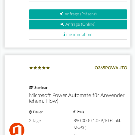
Anfrage (Präsenz)
Anfrage (Online)
mehr erfahren
★
★
★
★
★
★
★
★
★
★
O365POWAUTO
Seminar
Microsoft Power Automate für Anwender
(ehem. Flow)
Dauer
Preis
2 Tage
890,00 € (1.059,10 € inkl.
MwSt.)