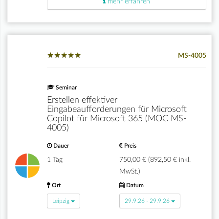
mehr erfahren
★
★
★
★
★
★
★
★
★
★
MS-4005
Seminar
Erstellen effektiver
Eingabeaufforderungen für Microsoft
Copilot für Microsoft 365 (MOC MS-
4005)
Dauer
Preis
1 Tag
750,00 € (892,50 € inkl.
MwSt.)
Ort
Datum
Leipzig
29.9.26 - 29.9.26