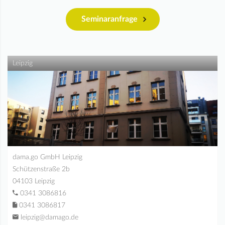
Seminaranfrage
Leipzig
dama.go GmbH Leipzig
Schützenstraße 2b
04103 Leipzig
0341 3086816
0341 3086817
leipzig@damago.de