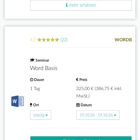
mehr erfahren
★
★
★
★
★
★
★
★
★
★
4.7
(22)
WORDB
Seminar
Word Basis
Dauer
Preis
1 Tag
325,00 € (386,75 € inkl.
MwSt.)
Ort
Datum
Leipzig
19.10.26 - 19.10.26