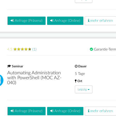
Anfrage (Präsenz)
Anfrage (Online)
mehr erfahren
★
★
★
★
★
★
★
★
★
★
4.5
(1)
Garantie-Term
Seminar
Dauer
Automating Administration
5 Tage
with PowerShell (MOC AZ-
Ort
040)
Leipzig
Anfrage (Präsenz)
Anfrage (Online)
mehr erfahren