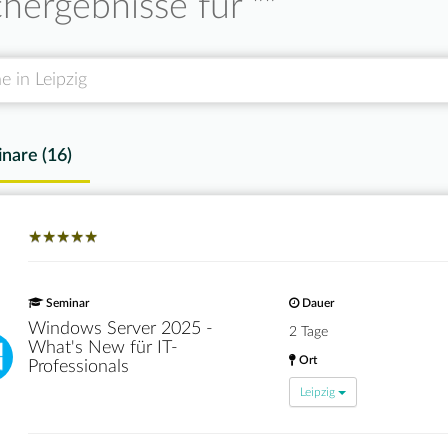
hergebnisse für "
"
nare (
16
)
★
★
★
★
★
★
★
★
★
★
Seminar
Dauer
Windows Server 2025 -
2 Tage
What's New für IT-
Ort
Professionals
Leipzig