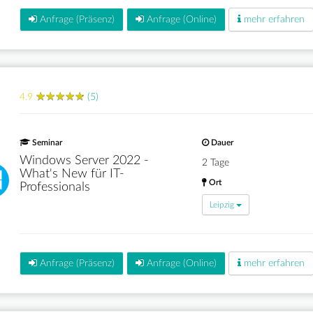
Anfrage (Präsenz)
Anfrage (Online)
mehr erfahren
★
★
★
★
★
★
★
★
★
★
4.9
(5)
Seminar
Dauer
Windows Server 2022 -
2 Tage
What's New für IT-
Ort
Professionals
Leipzig
Anfrage (Präsenz)
Anfrage (Online)
mehr erfahren