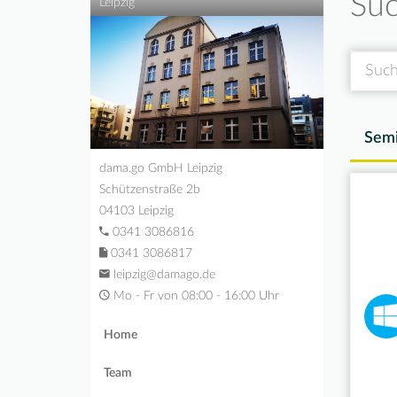
Suc
Leipzig
Suche
Semi
dama.go GmbH Leipzig
Schützenstraße 2b
04103 Leipzig
0341 3086816
0341 3086817
leipzig@damago.de
Mo - Fr von 08:00 - 16:00 Uhr
Home
Team