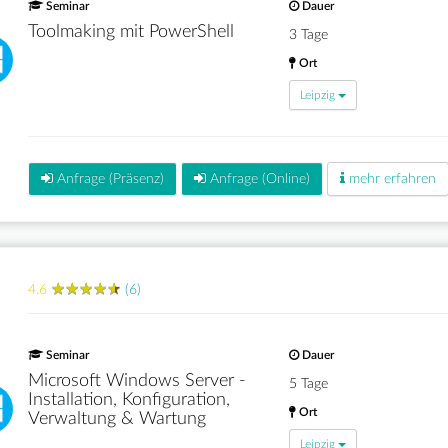
Seminar
Dauer
Toolmaking mit PowerShell
3 Tage
Ort
Leipzig
Anfrage (Präsenz)
Anfrage (Online)
mehr erfahren
★
★
★
★
★
★
★
★
★
★
4.6
(6)
Seminar
Dauer
Microsoft Windows Server -
5 Tage
Installation, Konfiguration,
Ort
Verwaltung & Wartung
Leipzig