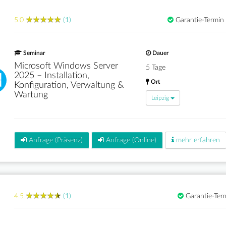
★
★
★
★
★
★
★
★
★
★
5.0
(1)
Garantie-Termin
Seminar
Dauer
Microsoft Windows Server
5 Tage
2025 – Installation,
Ort
Konfiguration, Verwaltung &
Wartung
Leipzig
Anfrage (Präsenz)
Anfrage (Online)
mehr erfahren
★
★
★
★
★
★
★
★
★
★
4.5
(1)
Garantie-Ter