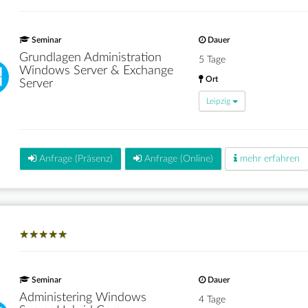
Seminar
Dauer
Grundlagen Administration
5 Tage
Windows Server & Exchange
Ort
Server
Leipzig
Anfrage (Präsenz)
Anfrage (Online)
mehr erfahren
★
★
★
★
★
★
★
★
★
★
Seminar
Dauer
Administering Windows
4 Tage