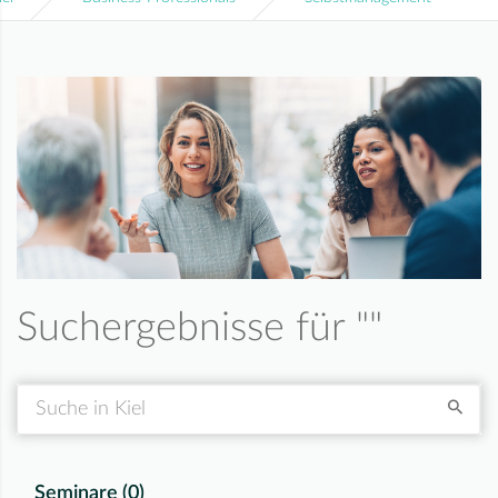
Suchergebnisse für "
"
Suche
Seminare (
0
)