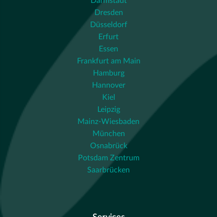
Darmstadt
Dresden
Düsseldorf
Erfurt
Essen
Frankfurt am Main
Hamburg
Hannover
Kiel
Leipzig
Mainz-Wiesbaden
München
Osnabrück
Potsdam Zentrum
Saarbrücken