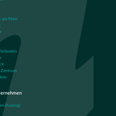
t am Main
g
r
iesbaden
n
ck
 Zentrum
cken
ternehmen
en (Auszug)