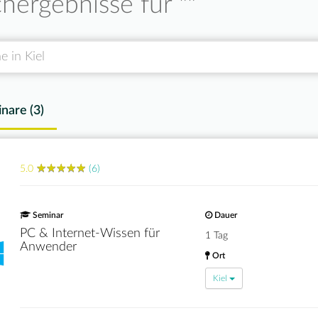
hergebnisse für "
"
nare (
3
)
★
★
★
★
★
★
★
★
★
★
5.0
(6)
Seminar
Dauer
PC & Internet-Wissen für
1 Tag
Anwender
Ort
Kiel