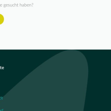
ie gesucht haben?
te
dt
rf