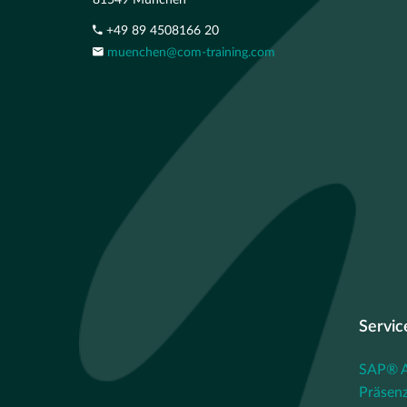
81549 München
+49 89 4508166 20
muenchen@com-training.com
Servic
SAP® Au
Präsenz