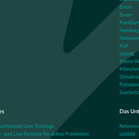
Erfurt
Essen
Frankfur
Hambur
Hannove
Kiel
Leipzig
Mainz-W
Münche
Osnabrü
Potsdam
Saarbrü
es
Das Un
thorized User Trainings
Referenz
- und Live-Formate für aktive Prävention
Leitbild