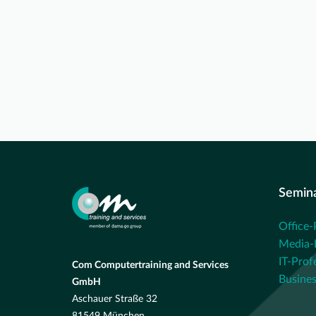
Semin
Office-
Media-P
IT-Prof
Com Computertraining and Services
Busines
GmbH
Aschauer Straße 32