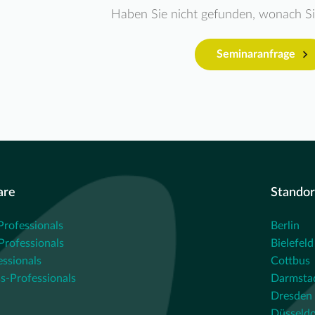
Haben Sie nicht gefunden, wonach S
Seminaranfrage
are
Standor
Professionals
Berlin
rofessionals
Bielefeld
essionals
Cottbus
s-Professionals
Darmsta
Dresden
Düsseldo