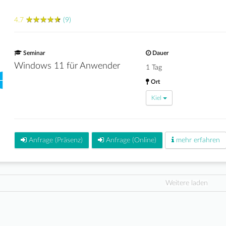
★
★
★
★
★
★
★
★
★
★
4.7
(9)
Seminar
Dauer
Windows 11 für Anwender
1 Tag
Ort
Kiel
Anfrage (Präsenz)
Anfrage (Online)
mehr erfahren
Weitere laden