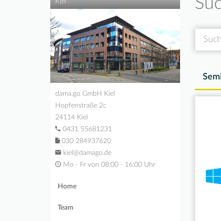
Suc
Kiel
Suche
Semi
dama.go GmbH Kiel
Hopfenstraße 2c
24114 Kiel
0431 55681231
030 284937620
kiel@damago.de
Mo - Fr von 08:00 - 16:00 Uhr
Home
Team