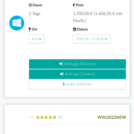
Dauer
Preis
2 Tage
1.350,00 € (1.606,50 € inkl.
MwSt.)
Ort
Datum
Kiel
10.8.26 - 11.8.26
Anfrage (Präsenz)
Anfrage (Online)
mehr erfahren
★
★
★
★
★
★
★
★
★
★
4.9
(5)
WIN2022NEW