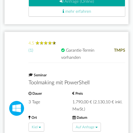
Anfrage (Online)
mehr erfahren
★
★
★
★
★
★
★
★
★
★
4.5
(1)
Garantie-Termin
TMPS
vorhanden
Seminar
Toolmaking mit PowerShell
Dauer
Preis
3 Tage
1.790,00 € (2.130,10 € inkl.
MwSt.)
Ort
Datum
Kiel
Auf Anfrage