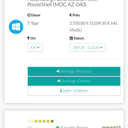
PowerShell (MOC AZ-040)
Dauer
Preis
5 Tage
2.550,00 € (3.034,50 € inkl.
MwSt.)
Ort
Datum
Kiel
28.9.26 - 2.10.26
Anfrage (Präsenz)
Anfrage (Online)
mehr erfahren
★
★
★
★
★
★
★
★
★
★
4.3