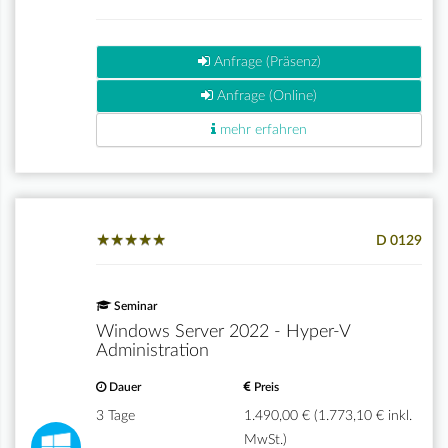
Anfrage (Präsenz)
Anfrage (Online)
mehr erfahren
★
★
★
★
★
★
★
★
★
★
D 0129
Seminar
Windows Server 2022 - Hyper-V
Administration
Dauer
Preis
3 Tage
1.490,00 € (1.773,10 € inkl.
MwSt.)