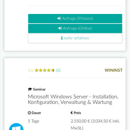
Anfrage (Präsenz)
Anfrage (Online)
mehr erfahren
★
★
★
★
★
★
★
★
★
★
4.6
(6)
WININST
Seminar
Microsoft Windows Server - Installation,
Konfiguration, Verwaltung & Wartung
Dauer
Preis
5 Tage
2.550,00 € (3.034,50 € inkl.
MwSt.)