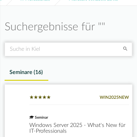
Suchergebnisse für "
"
Suche
Seminare (
16
)
★
★
★
★
★
★
★
★
★
★
WIN2025NEW
Seminar
Windows Server 2025 - What's New für
IT-Professionals