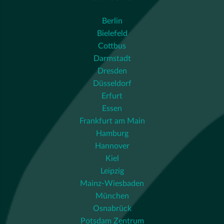
Berlin
Bielefeld
Cottbus
Darmstadt
Dresden
Düsseldorf
Erfurt
Essen
Frankfurt am Main
Hamburg
Hannover
Kiel
Leipzig
Mainz-Wiesbaden
München
Osnabrück
Potsdam Zentrum