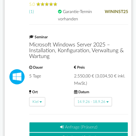
★
★
★
★
★
★
★
★
★
★
5.0
(1)
Garantie-Termin
WININST25
vorhanden
Seminar
Microsoft Windows Server 2025 –
Installation, Konfiguration, Verwaltung &
Wartung
Dauer
Preis
5 Tage
2.550,00 € (3.034,50 € inkl.
MwSt.)
Ort
Datum
Kiel
14.9.26 - 18.9.26
Anfrage (Präsenz)