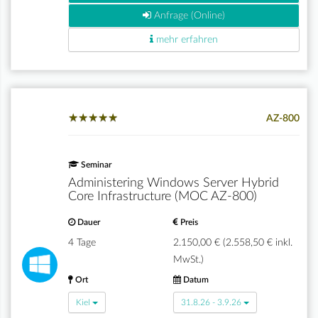
Anfrage (Online)
mehr erfahren
★
★
★
★
★
★
★
★
★
★
AZ-800
Seminar
Administering Windows Server Hybrid
Core Infrastructure (MOC AZ-800)
Dauer
Preis
4 Tage
2.150,00 € (2.558,50 € inkl.
MwSt.)
Ort
Datum
Kiel
31.8.26 - 3.9.26