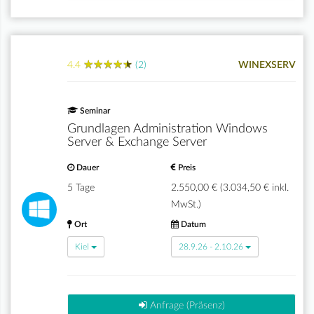
★
★
★
★
★
★
★
★
★
★
4.4
(2)
WINEXSERV
Seminar
Grundlagen Administration Windows
Server & Exchange Server
Dauer
Preis
5 Tage
2.550,00 € (3.034,50 € inkl.
MwSt.)
Ort
Datum
Kiel
28.9.26 - 2.10.26
Anfrage (Präsenz)