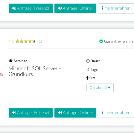
Anfrage (Präsenz)
Anfrage (Online)
mehr erfahren
★
★
★
★
★
★
★
★
★
★
4.5
(1)
Garantie-Termin
Seminar
Dauer
Microsoft SQL Server -
3 Tage
Grundkurs
Ort
Osnabrück
Anfrage (Präsenz)
Anfrage (Online)
mehr erfahren