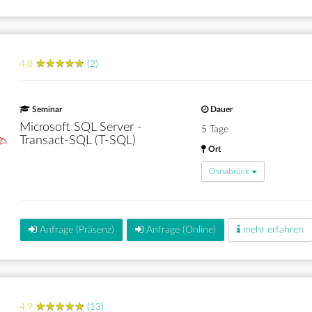
★
★
★
★
★
★
★
★
★
★
4.8
(2)
Seminar
Dauer
Microsoft SQL Server -
5 Tage
Transact-SQL (T-SQL)
Ort
Osnabrück
Anfrage (Präsenz)
Anfrage (Online)
mehr erfahren
★
★
★
★
★
★
★
★
★
★
4.9
(13)