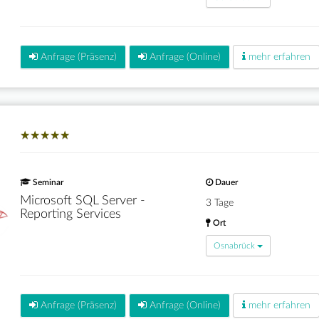
Anfrage (Präsenz)
Anfrage (Online)
mehr erfahren
★
★
★
★
★
★
★
★
★
★
Seminar
Dauer
Microsoft SQL Server -
3 Tage
Reporting Services
Ort
Osnabrück
Anfrage (Präsenz)
Anfrage (Online)
mehr erfahren