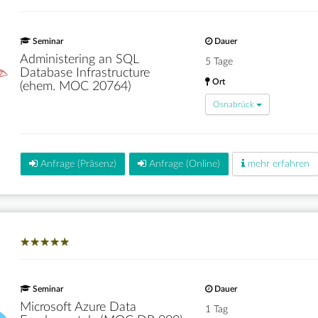
Seminar
Dauer
Administering an SQL
5 Tage
Database Infrastructure
Ort
(ehem. MOC 20764)
Osnabrück
Anfrage (Präsenz)
Anfrage (Online)
mehr erfahren
★
★
★
★
★
★
★
★
★
★
Seminar
Dauer
Microsoft Azure Data
1 Tag