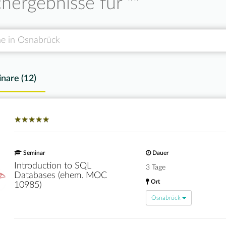
hergebnisse für "
"
nare (
12
)
★
★
★
★
★
★
★
★
★
★
Seminar
Dauer
Introduction to SQL
3 Tage
Databases (ehem. MOC
Ort
10985)
Osnabrück