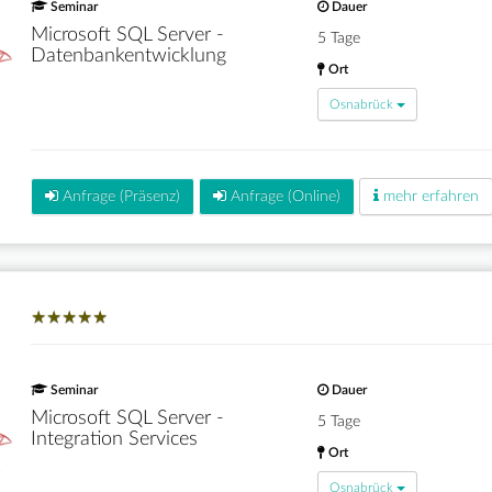
Seminar
Dauer
Microsoft SQL Server -
5 Tage
Datenbankentwicklung
Ort
Osnabrück
Anfrage (Präsenz)
Anfrage (Online)
mehr erfahren
★
★
★
★
★
★
★
★
★
★
Seminar
Dauer
Microsoft SQL Server -
5 Tage
Integration Services
Ort
Osnabrück