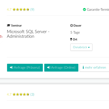
★
★
★
★
★
★
★
★
★
★
4.7
(9)
Garantie-Termi
Seminar
Dauer
Microsoft SQL Server -
5 Tage
Administration
Ort
Osnabrück
Anfrage (Präsenz)
Anfrage (Online)
mehr erfahren
★
★
★
★
★
★
★
★
★
★
4.7
(3)