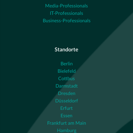
Media-Professionals
IT-Professionals
Business-Professionals
Standorte
Berlin
Bielefeld
Cottbus
Darmstadt
Dresden
Düsseldorf
Erfurt
Essen
Frankfurt am Main
Hamburg