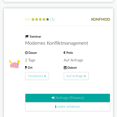
★
★
★
★
★
★
★
★
★
★
4.0
(1)
KONFMOD
Seminar
Modernes Konfliktmanagement
Dauer
Preis
2 Tage
Auf Anfrage
Ort
Datum
Osnabrück
Auf Anfrage
Anfrage (Präsenz)
mehr erfahren