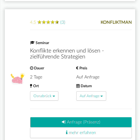
★
★
★
★
★
★
★
★
★
★
4.5
(3)
KONFLIKTMAN
Seminar
Konflikte erkennen und lösen -
zielführende Strategien
Dauer
Preis
2 Tage
Auf Anfrage
Ort
Datum
Osnabrück
Auf Anfrage
Anfrage (Präsenz)
mehr erfahren