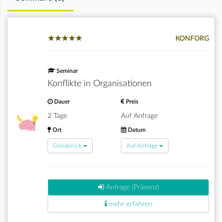
★
★
★
★
★
★
★
★
★
★
KONFORG
Seminar
Konflikte in Organisationen
Dauer
Preis
2 Tage
Auf Anfrage
Ort
Datum
Osnabrück
Auf Anfrage
Anfrage (Präsenz)
mehr erfahren