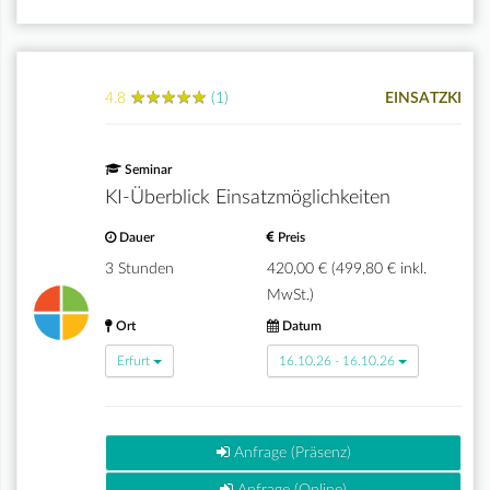
★
★
★
★
★
★
★
★
★
★
4.8
(1)
EINSATZKI
Seminar
KI-Überblick Einsatzmöglichkeiten
Dauer
Preis
3 Stunden
420,00 € (499,80 € inkl.
MwSt.)
Ort
Datum
Erfurt
16.10.26 - 16.10.26
Anfrage (Präsenz)