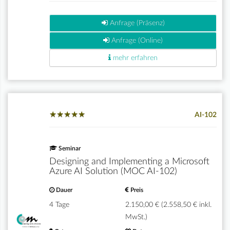
Anfrage (Präsenz)
Anfrage (Online)
mehr erfahren
★
★
★
★
★
★
★
★
★
★
AI-102
Seminar
Designing and Implementing a Microsoft
Azure AI Solution (MOC AI-102)
Dauer
Preis
4 Tage
2.150,00 € (2.558,50 € inkl.
MwSt.)