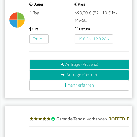
Dauer
Preis
1 Tag
690,00 € (821,10 € inkl.
MwSt.)
Ort
Datum
Erfurt
19.8.26 - 19.8.26
Anfrage (Präsenz)
Anfrage (Online)
mehr erfahren
★
★
★
★
★
★
★
★
★
★
Garantie-Termin vorhanden
KIOEFFDIE