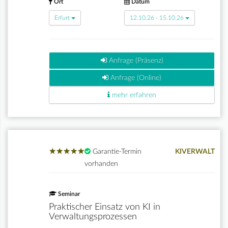
Ort
Datum
Erfurt
12.10.26 - 15.10.26
Anfrage (Präsenz)
Anfrage (Online)
mehr erfahren
★
★
★
★
★
★
★
★
★
★
Garantie-Termin
KIVERWALT
vorhanden
Seminar
Praktischer Einsatz von KI in
Verwaltungsprozessen