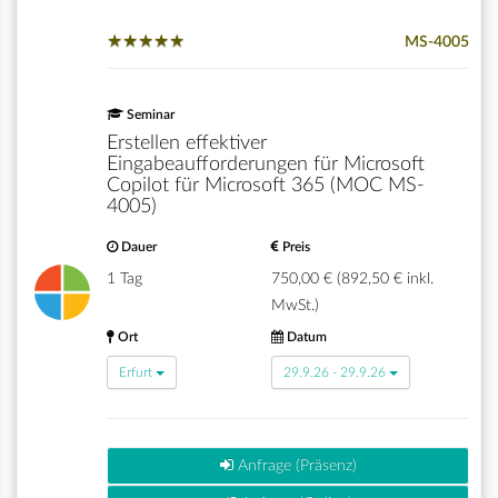
★
★
★
★
★
★
★
★
★
★
MS-4005
Seminar
Erstellen effektiver
Eingabeaufforderungen für Microsoft
Copilot für Microsoft 365 (MOC MS-
4005)
Dauer
Preis
1 Tag
750,00 € (892,50 € inkl.
MwSt.)
Ort
Datum
Erfurt
29.9.26 - 29.9.26
Anfrage (Präsenz)