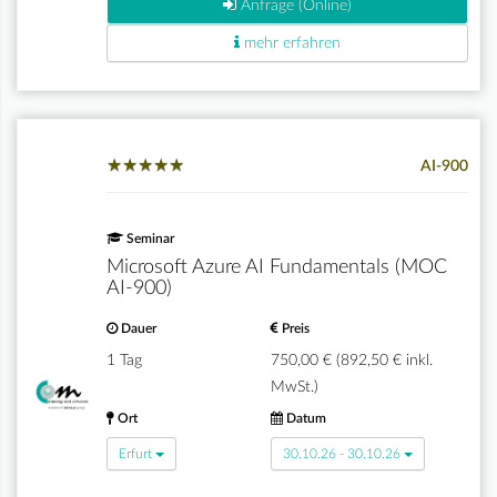
Anfrage (Online)
mehr erfahren
★
★
★
★
★
★
★
★
★
★
AI-900
Seminar
Microsoft Azure AI Fundamentals (MOC
AI-900)
Dauer
Preis
1 Tag
750,00 € (892,50 € inkl.
MwSt.)
Ort
Datum
Erfurt
30.10.26 - 30.10.26