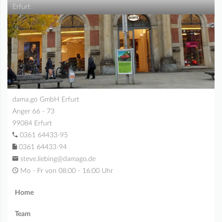
Erfurt
dama.go GmbH Erfurt
Anger 66 - 73
99084 Erfurt
0361 64433-95
0361 64433-94
steve.liebing@damago.de
Mo - Fr von 08:00 - 16:00 Uhr
Home
Team