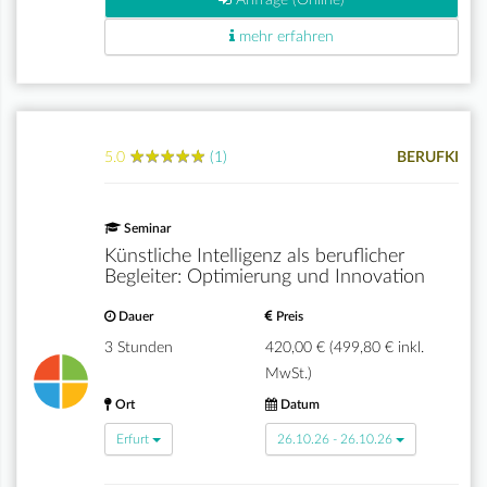
Anfrage (Online)
mehr erfahren
★
★
★
★
★
★
★
★
★
★
5.0
(1)
BERUFKI
Seminar
Künstliche Intelligenz als beruflicher
Begleiter: Optimierung und Innovation
Dauer
Preis
3 Stunden
420,00 € (499,80 € inkl.
MwSt.)
Ort
Datum
Erfurt
26.10.26 - 26.10.26