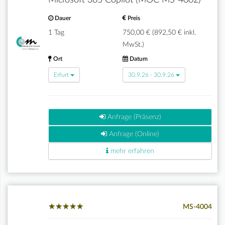
Microsoft 365 Copilot (MOC MS-4002)
Dauer
Preis
1 Tag
750,00 € (892,50 € inkl.
MwSt.)
Ort
Datum
Erfurt
30.9.26 - 30.9.26
Anfrage (Präsenz)
Anfrage (Online)
mehr erfahren
★
★
★
★
★
★
★
★
★
★
MS-4004