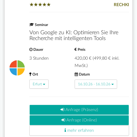
★
★
★
★
★
★
★
★
★
★
RECHKI
Seminar
Von Google zu KI: Optimieren Sie Ihre
Recherche mit intelligenten Tools
Dauer
Preis
3 Stunden
420,00 € (499,80 € inkl.
MwSt.)
Ort
Datum
Erfurt
16.10.26 - 16.10.26
Anfrage (Präsenz)
Anfrage (Online)
mehr erfahren