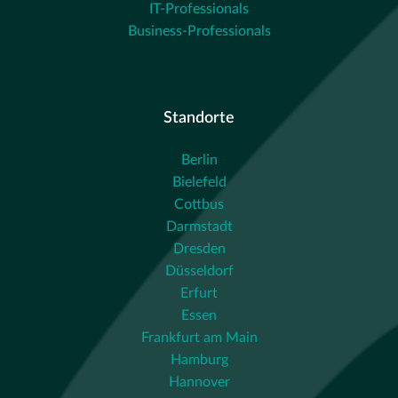
IT-Professionals
Business-Professionals
Standorte
Berlin
Bielefeld
Cottbus
Darmstadt
Dresden
Düsseldorf
Erfurt
Essen
Frankfurt am Main
Hamburg
Hannover