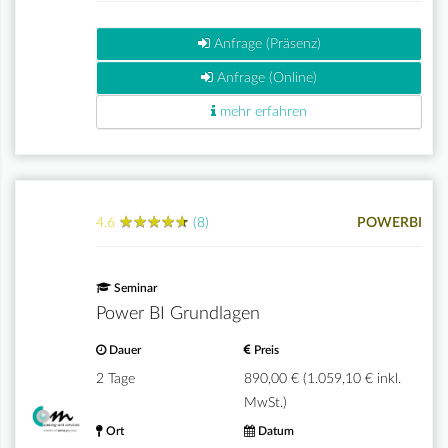
Anfrage (Präsenz)
Anfrage (Online)
mehr erfahren
★
★
★
★
★
★
★
★
★
★
4.6
(8)
POWERBI
Seminar
Power BI Grundlagen
Dauer
Preis
2 Tage
890,00 € (1.059,10 € inkl.
MwSt.)
Ort
Datum