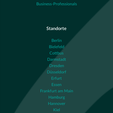
Business-Professionals
Standorte
Berlin
Bielefeld
Cottbus
Darmstadt
Dresden
Düsseldorf
Erfurt
Essen
Frankfurt am Main
Hamburg
Hannover
Kiel