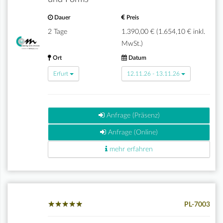
Dauer
Preis
2 Tage
1.390,00 € (1.654,10 € inkl.
MwSt.)
Ort
Datum
Erfurt
12.11.26 - 13.11.26
Anfrage (Präsenz)
Anfrage (Online)
mehr erfahren
★
★
★
★
★
★
★
★
★
★
PL-7003