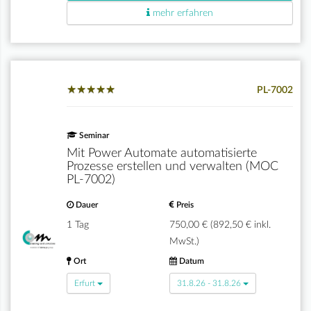
mehr erfahren
★
★
★
★
★
★
★
★
★
★
PL-7002
Seminar
Mit Power Automate automatisierte
Prozesse erstellen und verwalten (MOC
PL-7002)
Dauer
Preis
1 Tag
750,00 € (892,50 € inkl.
MwSt.)
Ort
Datum
Erfurt
31.8.26 - 31.8.26