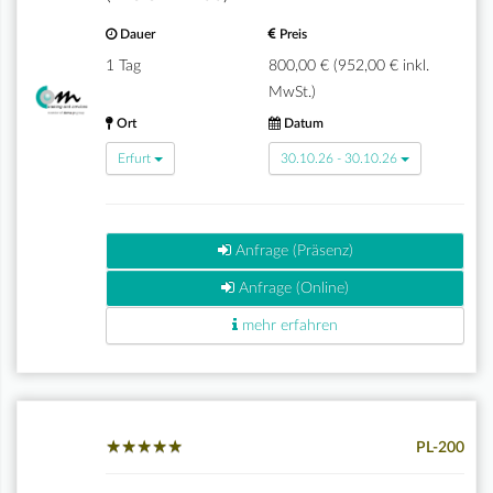
Dauer
Preis
1 Tag
800,00 € (952,00 € inkl.
MwSt.)
Ort
Datum
Erfurt
30.10.26 - 30.10.26
Anfrage (Präsenz)
Anfrage (Online)
mehr erfahren
★
★
★
★
★
★
★
★
★
★
PL-200