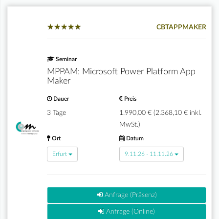
★
★
★
★
★
★
★
★
★
★
CBTAPPMAKER
Seminar
MPPAM: Microsoft Power Platform App
Maker
Dauer
Preis
3 Tage
1.990,00 € (2.368,10 € inkl.
MwSt.)
Ort
Datum
Erfurt
9.11.26 - 11.11.26
Anfrage (Präsenz)
Anfrage (Online)