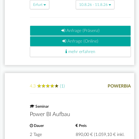
Erfurt
10.8.26 - 11.8.26
Anfrage (Präsenz)
Anfrage (Online)
mehr erfahren
★
★
★
★
★
★
★
★
★
★
4.3
(1)
POWERBIA
Seminar
Power BI Aufbau
Dauer
Preis
2 Tage
890,00 € (1.059,10 € inkl.