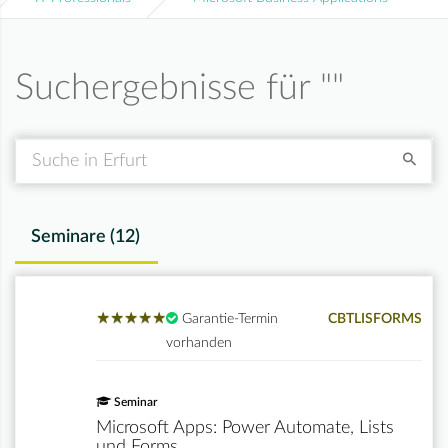
Suchergebnisse für "
"
Suche
Seminare (
12
)
★
★
★
★
★
★
★
★
★
★
Garantie-Termin
CBTLISFORMS
vorhanden
Seminar
Microsoft Apps: Power Automate, Lists
und Forms