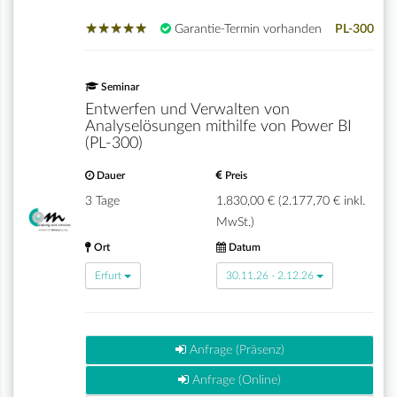
★
★
★
★
★
★
★
★
★
★
Garantie-Termin vorhanden
PL-300
Seminar
Entwerfen und Verwalten von
Analyselösungen mithilfe von Power BI
(PL-300)
Dauer
Preis
3 Tage
1.830,00 € (2.177,70 € inkl.
MwSt.)
Ort
Datum
Erfurt
30.11.26 - 2.12.26
Anfrage (Präsenz)
Anfrage (Online)