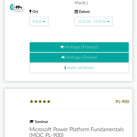
MwSt.)
Ort
Datum
Erfurt
12.8.26 - 13.8.26
Anfrage (Präsenz)
Anfrage (Online)
mehr erfahren
★
★
★
★
★
★
★
★
★
★
PL-900
Seminar
Microsoft Power Platform Fundamentals
(MOC PL-900)