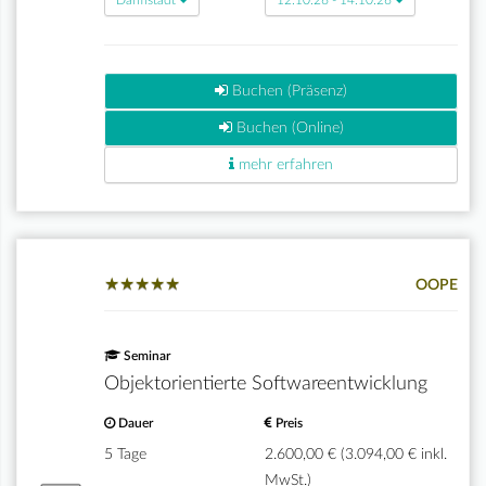
Darmstadt
12.10.26 - 14.10.26
Buchen (Präsenz)
Buchen (Online)
mehr erfahren
★
★
★
★
★
★
★
★
★
★
OOPE
Seminar
Objektorientierte Softwareentwicklung
Dauer
Preis
5 Tage
2.600,00 € (3.094,00 € inkl.
MwSt.)