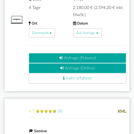
4 Tage
2.180,00 € (2.594,20 € inkl.
MwSt.)
Ort
Datum
Darmstadt
Auf Anfrage
Anfrage (Präsenz)
Anfrage (Online)
mehr erfahren
★
★
★
★
★
★
★
★
★
★
4.7
(9)
XML
Seminar