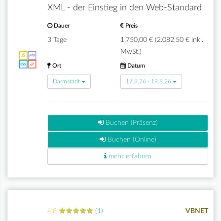
XML - der Einstieg in den Web-Standard
Dauer
Preis
3 Tage
1.750,00 € (2.082,50 € inkl.
MwSt.)
Ort
Datum
Darmstadt
17.8.26 - 19.8.26
Buchen (Präsenz)
Buchen (Online)
mehr erfahren
★
★
★
★
★
★
★
★
★
★
4.8
(1)
VBNET