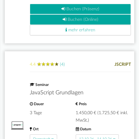
Buchen (Präsenz)
Buchen (Online)
mehr erfahren
★
★
★
★
★
★
★
★
★
★
4.4
(4)
JSCRIPT
Seminar
JavaScript Grundlagen
Dauer
Preis
3 Tage
1.450,00 € (1.725,50 € inkl.
MwSt.)
Ort
Datum