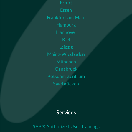
Erfurt
Essen
Frankfurt am Main
Hamburg
Hannover
Kiel
Leipzig
Mainz-Wiesbaden
München
Osnabrück
Potsdam Zentrum
Saarbrücken
Services
SAP® Authorized User Trainings