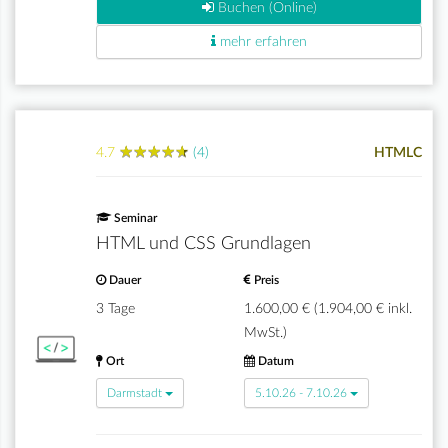
Buchen (Online)
mehr erfahren
★
★
★
★
★
★
★
★
★
★
4.7
(4)
HTMLC
Seminar
HTML und CSS Grundlagen
Dauer
Preis
3 Tage
1.600,00 € (1.904,00 € inkl.
MwSt.)
Ort
Datum
Darmstadt
5.10.26 - 7.10.26