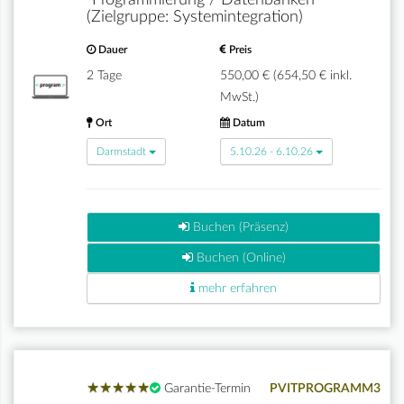
"Programmierung / Datenbanken"
(Zielgruppe: Systemintegration)
Dauer
Preis
2 Tage
550,00 € (654,50 € inkl.
MwSt.)
Ort
Datum
Darmstadt
5.10.26 - 6.10.26
Buchen (Präsenz)
Buchen (Online)
mehr erfahren
★
★
★
★
★
★
★
★
★
★
Garantie-Termin
PVITPROGRAMM3