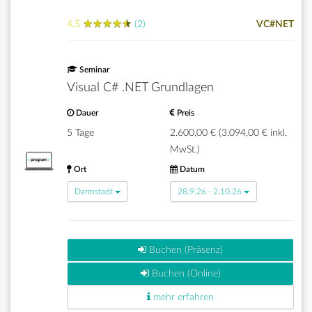
★
★
★
★
★
★
★
★
★
★
4.5
(2)
VC#NET
Seminar
Visual C# .NET Grundlagen
Dauer
Preis
5 Tage
2.600,00 € (3.094,00 € inkl.
MwSt.)
Ort
Datum
Darmstadt
28.9.26 - 2.10.26
Buchen (Präsenz)
Buchen (Online)
mehr erfahren