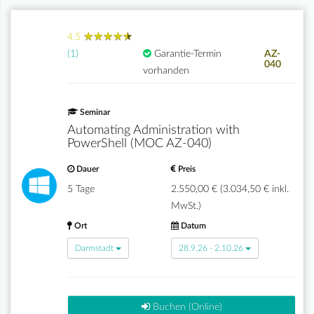
★
★
★
★
★
★
★
★
★
★
4.5
(1)
Garantie-Termin
AZ-
040
vorhanden
Seminar
Automating Administration with
PowerShell (MOC AZ-040)
Dauer
Preis
5 Tage
2.550,00 € (3.034,50 € inkl.
MwSt.)
Ort
Datum
Darmstadt
28.9.26 - 2.10.26
Buchen (Online)