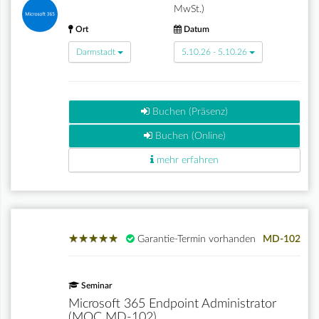
MwSt.)
Ort
Datum
Darmstadt
5.10.26 - 5.10.26
Buchen (Präsenz)
Buchen (Online)
mehr erfahren
★
★
★
★
★
★
★
★
★
★
Garantie-Termin vorhanden
MD-102
Seminar
Microsoft 365 Endpoint Administrator
(MOC MD-102)