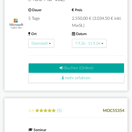
Dauer
Preis
5 Tage
2.550,00 € (3.034,50 € inkl.
MwSt.)
Ort
Datum
Darmstadt
7.9.26 - 11.9.26
Buchen (Online)
mehr erfahren
★
★
★
★
★
★
★
★
★
★
4.8
(5)
MOC55354
Seminar