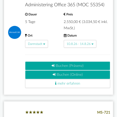
Administering Office 365 (MOC 55354)
Dauer
Preis
5 Tage
2.550,00 € (3.034,50 € inkl.
MwSt.)
Ort
Datum
Darmstadt
10.8.26 - 14.8.26
Buchen (Präsenz)
Buchen (Online)
mehr erfahren
★
★
★
★
★
★
★
★
★
★
MS-721