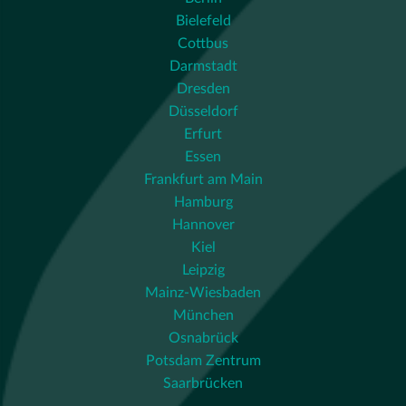
Bielefeld
Cottbus
Darmstadt
Dresden
Düsseldorf
Erfurt
Essen
Frankfurt am Main
Hamburg
Hannover
Kiel
Leipzig
Mainz-Wiesbaden
München
Osnabrück
Potsdam Zentrum
Saarbrücken