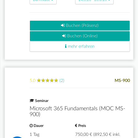
Buchen (Präsenz)
Buchen (Online)
mehr erfahren
★
★
★
★
★
★
★
★
★
★
5.0
(2)
MS-900
Seminar
Microsoft 365 Fundamentals (MOC MS-
900)
Dauer
Preis
1 Tag
750,00 € (892,50 € inkl.