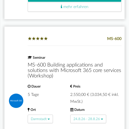
mehr erfahren
★
★
★
★
★
★
★
★
★
★
MS-600
Seminar
MS-600 Building applications and
solutions with Microsoft 365 core services
(Workshop)
Dauer
Preis
5 Tage
2.550,00 € (3.034,50 € inkl.
MwSt.)
Ort
Datum
Darmstadt
24.8.26 - 28.8.26