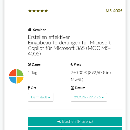
★
★
★
★
★
★
★
★
★
★
MS-4005
Seminar
Erstellen effektiver
Eingabeaufforderungen für Microsoft
Copilot für Microsoft 365 (MOC MS-
4005)
Dauer
Preis
1 Tag
750,00 € (892,50 € inkl.
MwSt.)
Ort
Datum
Darmstadt
29.9.26 - 29.9.26
Buchen (Präsenz)