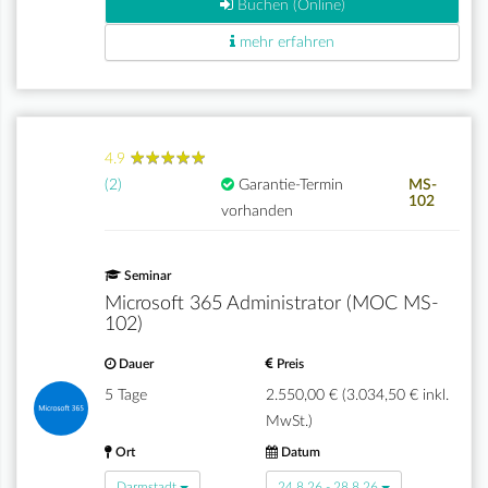
Buchen (Online)
mehr erfahren
★
★
★
★
★
★
★
★
★
★
4.9
(2)
Garantie-Termin
MS-
102
vorhanden
Seminar
Microsoft 365 Administrator (MOC MS-
102)
Dauer
Preis
5 Tage
2.550,00 € (3.034,50 € inkl.
MwSt.)
Ort
Datum
Darmstadt
24.8.26 - 28.8.26