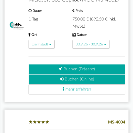
Microsoft 365 Copilot (MOC MS-4002)
Dauer
Preis
1 Tag
750,00 € (892,50 € inkl.
MwSt.)
Ort
Datum
Darmstadt
30.9.26 - 30.9.26
Buchen (Präsenz)
Buchen (Online)
mehr erfahren
★
★
★
★
★
★
★
★
★
★
MS-4004