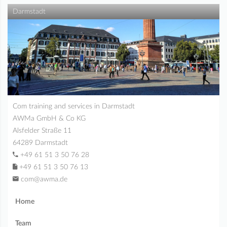
Darmstadt
Com training and services in Darmstadt
AWMa GmbH & Co KG
Alsfelder Straße 11
64289 Darmstadt
+49 61 51 3 50 76 28
+49 61 51 3 50 76 13
com@awma.de
Home
Team