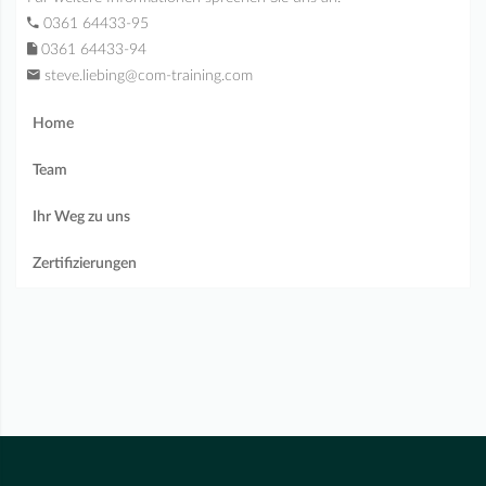
0361 64433-95
0361 64433-94
steve.liebing@com-training.com
Home
Team
Ihr Weg zu uns
Zertifizierungen