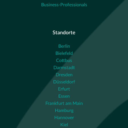
Business-Professionals
Standorte
Berlin
Bielefeld
Cottbus
Darmstadt
Dresden
Düsseldorf
Erfurt
Essen
Frankfurt am Main
Hamburg
Hannover
Kiel